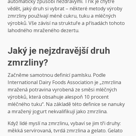
automaticky způsobí nezdravými. Trik je chytře
vědět, jaký druh si vybrat – některé metody výroby
zmrzliny používají méně cukru, tuku a mléčných
výrobků. Vše závisí na struktuře a přísadách tohoto
lahodného mraženého dezertu.
Jaký je nejzdravější druh
zmrzliny?
Začněme samotnou definicí pamlsku. Podle
International Dairy Foods Association je „zmrzlina
mražená potravina vyrobená ze směsi mléčných
výrobků, která obsahuje alespoň 10 procent
mléčného tuku“. Na základě této definice se nanuky
a mražený jogurt nekvalifikují jako zmrzlina.
Když lidé myslí na zmrzlinu, vybaví se jim tři druhy:
měkká servírovaná, tvrdá zmrzlina a gelato. Gelato