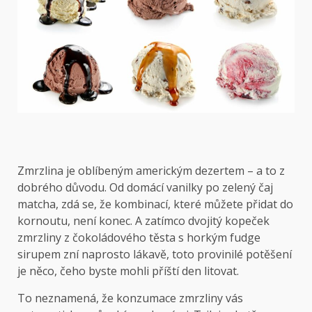
Zmrzlina je oblíbeným americkým dezertem – a to z
dobrého důvodu. Od domácí vanilky po zelený čaj
matcha, zdá se, že kombinací, které můžete přidat do
kornoutu, není konec. A zatímco dvojitý kopeček
zmrzliny z čokoládového těsta s horkým fudge
sirupem zní naprosto lákavě, toto provinilé potěšení
je něco, čeho byste mohli příští den litovat.
To neznamená, že konzumace zmrzliny vás