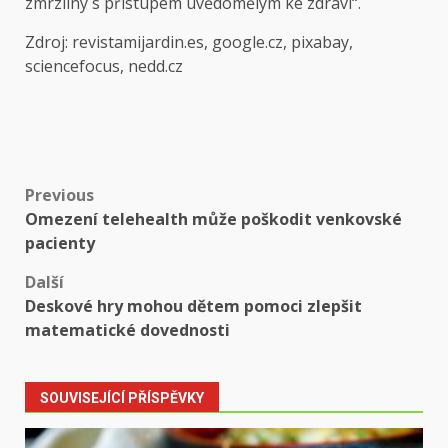
zmrzliny s přístupem uvědomělým ke zdraví“.
Zdroj: revistamijardin.es, google.cz, pixabay,
sciencefocus, nedd.cz
Post
Previous
Omezení telehealth může poškodit venkovské
navigation
pacienty
Další
Deskové hry mohou dětem pomoci zlepšit
matematické dovednosti
SOUVISEJÍCÍ PŘÍSPĚVKY