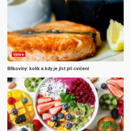
Výživa
Bílkoviny: kolik a kdy je jíst při cvičení