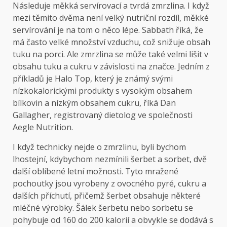
Následuje měkká servírovací a tvrdá zmrzlina. I když
mezi těmito dvěma není velký nutriční rozdíl, měkké
servírování je na tom o něco lépe. Sabbath říká, že
má často velké množství vzduchu, což snižuje obsah
tuku na porci. Ale zmrzlina se může také velmi lišit v
obsahu tuku a cukru v závislosti na značce. Jedním z
příkladů je Halo Top, který je známý svými
nízkokalorickými produkty s vysokým obsahem
bílkovin a nízkým obsahem cukru, říká Dan
Gallagher, registrovaný dietolog ve společnosti
Aegle Nutrition.
I když technicky nejde o zmrzlinu, byli bychom
lhostejní, kdybychom nezmínili šerbet a sorbet, dvě
další oblíbené letní možnosti. Tyto mražené
pochoutky jsou vyrobeny z ovocného pyré, cukru a
dalších příchutí, přičemž šerbet obsahuje některé
mléčné výrobky. Šálek šerbetu nebo sorbetu se
pohybuje od 160 do 200 kalorií a obvykle se dodává s