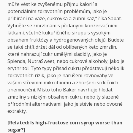
může vést ke zvýšenému příjmu kalorií a
potenciálním zdravotním problémům, jako je
přibírání na váze, cukrovka a zubní kaz,“ říká Sabat.
Vyhněte se zmrzlinám s přidanými konzervačními
látkami, včetně kukuřičného sirupu s vysokým
obsahem fruktózy a hydrogenovaných olejů. Budete
se také chtít držet dál od oblíbených keto zmrzlin,
které nahrazují cukr umělými sladidly, jako je
Splenda, NutraSweet, nebo cukrové alkoholy, jako je
erythritol. Tyto typy přísad cukru představují několik
zdravotních rizik, jako je narušení rovnováhy ve
vašem střevním mikrobiomu a zhoršení srdečních
onemocnění. Místo toho Baker navrhuje hledat
zmrzliny s nízkým obsahem cukru nebo ty slazené
přírodními alternativami, jako je stévie nebo ovocné
extrakty.
[Related:
Is high-fructose corn syrup worse than
sugar?
]