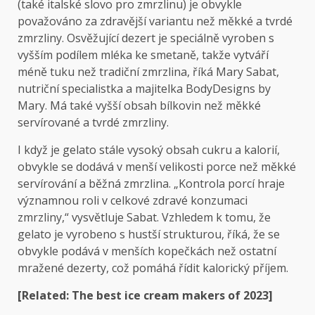
(také italské slovo pro zmrzlinu) je obvykle
považováno za zdravější variantu než měkké a tvrdé
zmrzliny. Osvěžující dezert je speciálně vyroben s
vyšším podílem mléka ke smetaně, takže vytváří
méně tuku než tradiční zmrzlina, říká Mary Sabat,
nutriční specialistka a majitelka BodyDesigns by
Mary. Má také vyšší obsah bílkovin než měkké
servírované a tvrdé zmrzliny.
I když je gelato stále vysoký obsah cukru a kalorií,
obvykle se dodává v menší velikosti porce než měkké
servírování a běžná zmrzlina. „Kontrola porcí hraje
významnou roli v celkové zdravé konzumaci
zmrzliny,“ vysvětluje Sabat. Vzhledem k tomu, že
gelato je vyrobeno s hustší strukturou, říká, že se
obvykle podává v menších kopečkách než ostatní
mražené dezerty, což pomáhá řídit kalorický příjem.
[Related:
The best ice cream makers of 2023
]