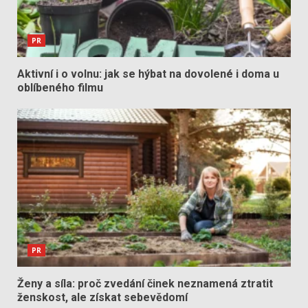
PR
Aktivní i o volnu: jak se hýbat na dovolené i doma u
oblíbeného filmu
PR
Ženy a síla: proč zvedání činek neznamená ztratit
ženskost, ale získat sebevědomí