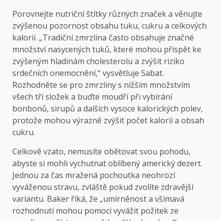
Porovnejte nutriční štítky různých značek a věnujte
zvýšenou pozornost obsahu tuku, cukru a celkových
kalorií. „Tradiční zmrzlina často obsahuje značné
množství nasycených tuků, které mohou přispět ke
zvýšeným hladinám cholesterolu a zvýšit riziko
srdečních onemocnění,“ vysvětluje Sabat.
Rozhodněte se pro zmrzliny s nižším množstvím
všech tří složek a buďte moudří při vybírání
bonbonů, sirupů a dalších vysoce kalorických polev,
protože mohou výrazně zvýšit počet kalorií a obsah
cukru.
Celkově vzato, nemusíte obětovat svou pohodu,
abyste si mohli vychutnat oblíbený americký dezert.
Jednou za čas mražená pochoutka neohrozí
vyváženou stravu, zvláště pokud zvolíte zdravější
variantu. Baker říká, že „umírněnost a všímavá
rozhodnutí mohou pomoci vyvážit požitek ze