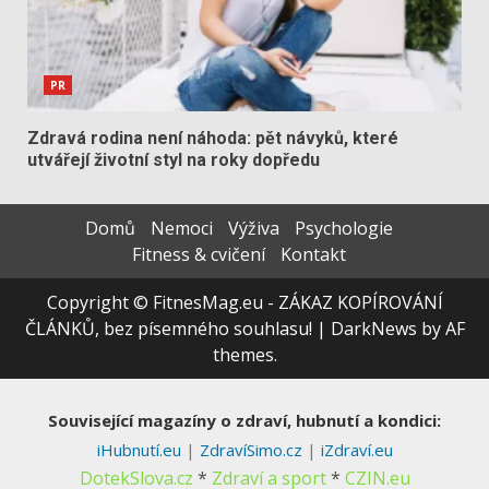
PR
Zdravá rodina není náhoda: pět návyků, které
utvářejí životní styl na roky dopředu
Domů
Nemoci
Výživa
Psychologie
Fitness & cvičení
Kontakt
Copyright © FitnesMag.eu - ZÁKAZ KOPÍROVÁNÍ
ČLÁNKŮ, bez písemného souhlasu!
|
DarkNews
by AF
themes.
Související magazíny o zdraví, hubnutí a kondici:
iHubnutí.eu
|
ZdravíSimo.cz
|
iZdraví.eu
DotekSlova.cz
*
Zdraví a sport
*
CZIN.eu