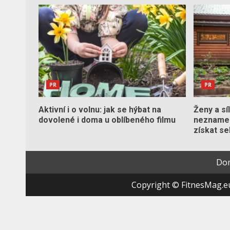
PR
PR
Aktivní i o volnu: jak se hýbat na
Ženy a sí
dovolené i doma u oblíbeného filmu
neznamen
získat s
Do
Copyright © FitnesMag.