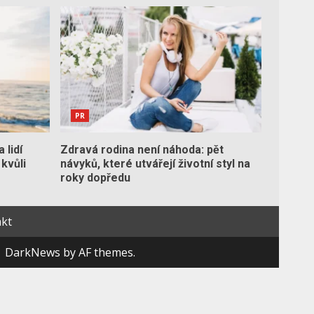
PR
 lidí
Zdravá rodina není náhoda: pět
 kvůli
návyků, které utvářejí životní styl na
roky dopředu
kt
|
DarkNews
by AF themes.