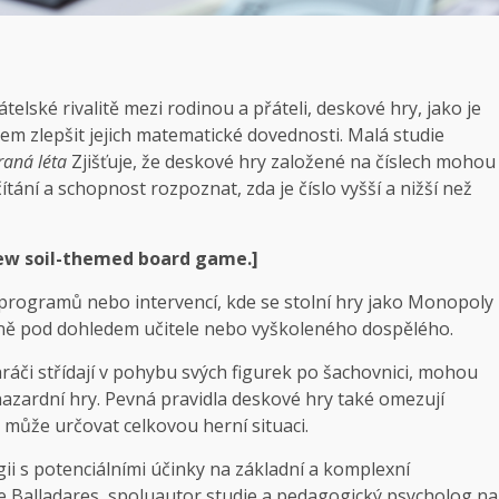
ské rivalitě mezi rodinou a přáteli, deskové hry, jako je
m zlepšit jejich matematické dovednosti. Malá studie
raná léta
Zjišťuje, že deskové hry založené na číslech mohou
čítání a schopnost rozpoznat, zda je číslo vyšší a nižší než
is new soil-themed board game
.]
h programů nebo intervencí, kde se stolní hry jako Monopoly
ýdně pod dohledem učitele nebo vyškoleného dospělého.
ráči střídají v pohybu svých figurek po šachovnici, mohou
 hazardní hry. Pevná pravidla deskové hry také omezují
e může určovat celkovou herní situaci.
ii s potenciálními účinky na základní a komplexní
e Balladares, spoluautor studie a pedagogický psycholog na