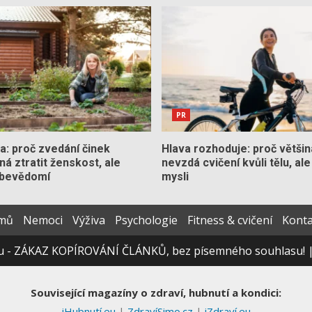
PR
la: proč zvedání činek
Hlava rozhoduje: proč většina
á ztratit ženskost, ale
nevzdá cvičení kvůli tělu, ale
ebevědomí
mysli
mů
Nemoci
Výživa
Psychologie
Fitness & cvičení
Konta
eu - ZÁKAZ KOPÍROVÁNÍ ČLÁNKŮ, bez písemného souhlasu!
Související magazíny o zdraví, hubnutí a kondici:
iHubnutí.eu
|
ZdravíSimo.cz
|
iZdraví.eu