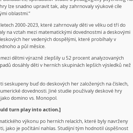
 hry lze snadno upravit tak, aby zahrnovaly výukové cíle
ými oblastmi.“
letech 2000-2023, které zahrnovaly děti ve věku od tří do
ovaly na vztah mezi matematickými dovednostmi a deskovými
í deskových her vedených dospělými, které probíhaly v
ednoho a půl měsíce.
h mezi dětmi výrazně zlepšily u 52 procent analyzovaných
řípadů dosáhly děti v herních skupinách lepších výsledků než
děti seskupeny buď do deskových her založených na číslech,
merické dovednosti. Jiné studie používaly deskové hry
, jako domino vs. Monopol.
ld turn play into action
.]
ematického výkonu po herních relacích, které byly navrženy
 jako je počítání nahlas. Studijní tým hodnotil úspěšnost