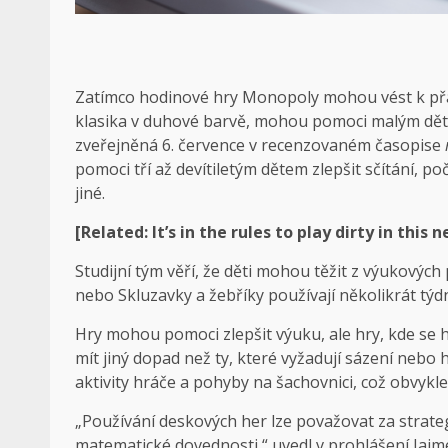
Zatímco hodinové hry Monopoly mohou vést k přátel
klasika v duhové barvě, mohou pomoci malým děte
zveřejněná 6. července v recenzovaném časopise
pomoci tří až devítiletým dětem zlepšit sčítání, po
jiné.
[Related:
It’s in the rules to play dirty in th
Studijní tým věří, že děti mohou těžit z výukovýc
nebo Skluzavky a žebříky používají několikrát t
Hry mohou pomoci zlepšit výuku, ale hry, kde se h
mít jiný dopad než ty, které vyžadují sázení nebo
aktivity hráče a pohyby na šachovnici, což obvykl
„Používání deskových her lze považovat za strateg
matematické dovednosti,“ uvedl v prohlášení Jaim