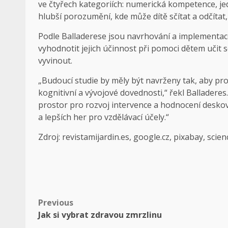
ve čtyřech kategoriích: numerická kompetence, jed
hlubší porozumění, kde může dítě sčítat a odčítat
Podle Balladerese jsou navrhování a implementa
vyhodnotit jejich účinnost při pomoci dětem učit
vyvinout.
„Budoucí studie by měly být navrženy tak, aby pro
kognitivní a vývojové dovednosti,“ řekl Balladeres.
prostor pro rozvoj intervence a hodnocení deskov
a lepších her pro vzdělávací účely.“
Zdroj: revistamijardin.es, google.cz, pixabay, scie
Post
Previous
Jak si vybrat zdravou zmrzlinu
navigation