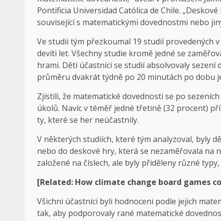
Pontificia Universidad Católica de Chile. „Deskové
související s matematickými dovednostmi nebo jin
Ve studii tým přezkoumal 19 studií provedených v 
devíti let. Všechny studie kromě jedné se zaměř
hrami. Děti účastnící se studií absolvovaly sezen
průměru dvakrát týdně po 20 minutách po dobu j
Zjistili, že matematické dovednosti se po sezeníc
úkolů. Navíc v téměř jedné třetině (32 procent) p
ty, které se her neúčastnily.
V některých studiích, které tým analyzoval, byly 
nebo do deskové hry, která se nezaměřovala na nu
založené na číslech, ale byly přiděleny různé typy
[Related:
How climate change board games cou
Všichni účastníci byli hodnoceni podle jejich mat
tak, aby podporovaly rané matematické dovednosti,