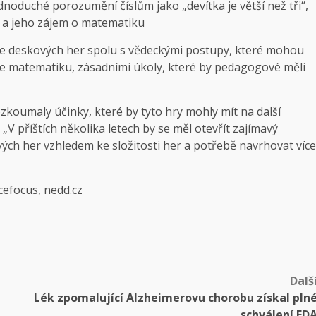
noduché porozumění číslům jako „devítka je větší než tři“,
, a jeho zájem o matematiku
ce deskových her spolu s vědeckými postupy, které mohou
 se matematiku, zásadními úkoly, které by pedagogové měli
zkoumaly účinky, které by tyto hry mohly mít na další
 „V příštích několika letech by se měl otevřít zajímavý
ých her vzhledem ke složitosti her a potřebě navrhovat více
ncefocus, nedd.cz
Dalš
Lék zpomalující Alzheimerovu chorobu získal pln
schválení FD