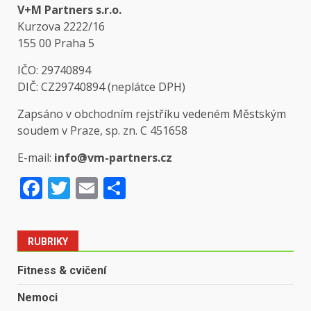
V+M Partners s.r.o.
Kurzova 2222/16
155 00 Praha 5
IČO: 29740894
DIČ: CZ29740894 (neplátce DPH)
Zapsáno v obchodním rejstříku vedeném Městským
soudem v Praze, sp. zn. C 451658
E-mail:
info@vm-partners.cz
Facebook
Twitter
Email
Share
RUBRIKY
Fitness & cvičení
Nemoci