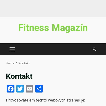
Skip
Fitness Magazín
to
content
PRIMARY
MENU
Home
Kontakt
Kontakt
Facebook
Twitter
Email
Share
Provozovatelem těchto webových stránek je: