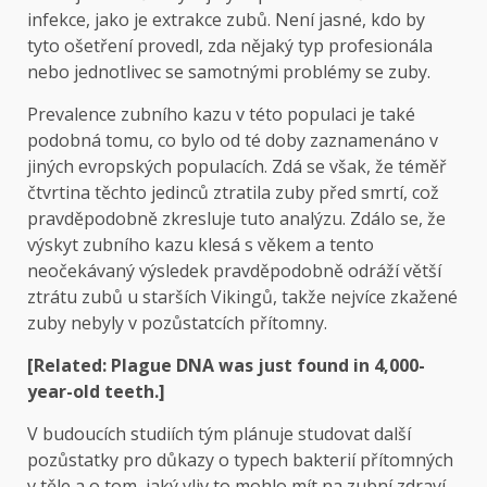
infekce, jako je extrakce zubů. Není jasné, kdo by
tyto ošetření provedl, zda nějaký typ profesionála
nebo jednotlivec se samotnými problémy se zuby.
Prevalence zubního kazu v této populaci je také
podobná tomu, co bylo od té doby zaznamenáno v
jiných evropských populacích. Zdá se však, že téměř
čtvrtina těchto jedinců ztratila zuby před smrtí, což
pravděpodobně zkresluje tuto analýzu. Zdálo se, že
výskyt zubního kazu klesá s věkem a tento
neočekávaný výsledek pravděpodobně odráží větší
ztrátu zubů u starších Vikingů, takže nejvíce zkažené
zuby nebyly v pozůstatcích přítomny.
[Related:
Plague DNA was just found in 4,000-
year-old teeth
.]
V budoucích studiích tým plánuje studovat další
pozůstatky pro důkazy o typech bakterií přítomných
v těle a o tom, jaký vliv to mohlo mít na zubní zdraví