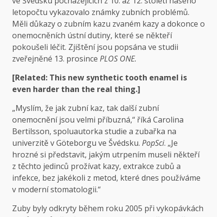
ve Švédsku pocházejících z 10. až 12. století našeho
letopočtu vykazovalo známky zubních problémů.
Měli důkazy o zubním kazu zvaném kazy a dokonce o
onemocněních ústní dutiny, které se někteří
pokoušeli léčit. Zjištění jsou popsána ve studii
zveřejněné 13. prosince
PLOS ONE
.
[Related:
This new synthetic tooth enamel is
even harder than the real thing
.]
„Myslím, že jak zubní kaz, tak další zubní
onemocnění jsou velmi příbuzná,“ říká Carolina
Bertilsson, spoluautorka studie a zubařka na
univerzitě v Göteborgu ve Švédsku.
PopSci
. „Je
hrozné si představit, jakým utrpením museli někteří
z těchto jedinců prožívat kazy, extrakce zubů a
infekce, bez jakékoli z metod, které dnes používáme
v moderní stomatologii.“
Zuby byly odkryty během roku 2005 při vykopávkách