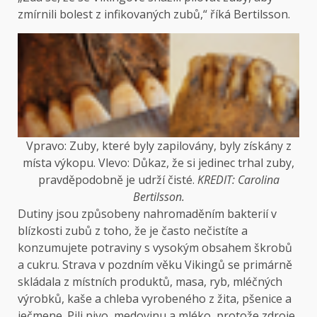
zmírnili bolest z infikovaných zubů,“ říká Bertilsson.
Vpravo: Zuby, které byly zapilovány, byly získány z
místa výkopu. Vlevo: Důkaz, že si jedinec trhal zuby,
pravděpodobně je udrží čisté.
KREDIT: Carolina
Bertilsson.
Dutiny jsou způsobeny nahromaděním bakterií v
blízkosti zubů z toho, že je často nečistíte a
konzumujete potraviny s vysokým obsahem škrobů
a cukru. Strava v pozdním věku Vikingů se primárně
skládala z místních produktů, masa, ryb, mléčných
výrobků, kaše a chleba vyrobeného z žita, pšenice a
ječmene. Pili pivo, medovinu a mléko, protože zdroje