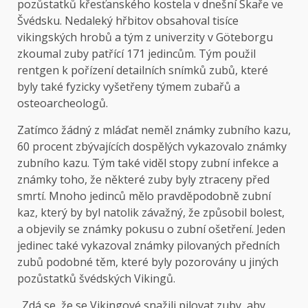
pozůstatků křesťanského kostela v dnešní Skaře ve
Švédsku. Nedaleký hřbitov obsahoval tisíce
vikingských hrobů a tým z univerzity v Göteborgu
zkoumal zuby patřící 171 jedincům. Tým použil
rentgen k pořízení detailních snímků zubů, které
byly také fyzicky vyšetřeny týmem zubařů a
osteoarcheologů.
Zatímco žádný z mláďat neměl známky zubního kazu,
60 procent zbývajících dospělých vykazovalo známky
zubního kazu. Tým také viděl stopy zubní infekce a
známky toho, že některé zuby byly ztraceny před
smrtí. Mnoho jedinců mělo pravděpodobně zubní
kaz, který by byl natolik závažný, že způsobil bolest,
a objevily se známky pokusu o zubní ošetření. Jeden
jedinec také vykazoval známky pilovaných předních
zubů podobné těm, které byly pozorovány u jiných
pozůstatků švédských Vikingů.
„Zdá se, že se Vikingové snažili pilovat zuby, aby