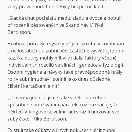
vody pravděpodobně nebyly bezpečné k pití.
„Sladká chuť pochází z medu, sladu a ovoce a bobulí
přirozeně pěstovaných ve Skandinávii,“ říká
Bertilsson.
Hrubost potravy a vysoký příjem škrobu v kombinaci
s nedostatečnou zubní péčí částečně vysvětlují zubní
kaz. Na dutiny mohly mít vliv i další faktory včetně
individuálních rozdílů ve slinách, genetice a fyziologii.
Osobní hygiena a návyky také pravděpodobně hrály
roli v zubním zdraví, stejně jako dnes důsledné
čištění kartáčkem a nití.
„U mnoha jedinců jsme také viděli opotřebení
způsobené používáním párátek, což naznačuje, že
někteří Vikingové se velmi rádi snažili udržovat své
zuby čisté,“ říká Bertilsson.
Existují také důkazy o jiných pokusech léčit zubní