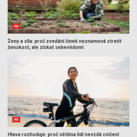
PR
Ženy a síla: proč zvedání činek neznamená ztratit
ženskost, ale získat sebevědomí
PR
Hlava rozhoduje: proč většina lidí nevzdá cvičení