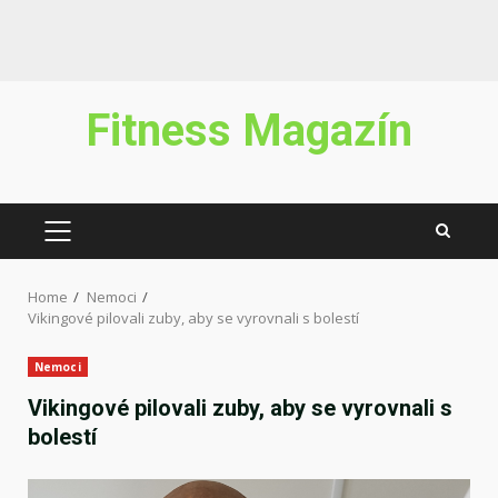
Skip
Fitness Magazín
to
content
PRIMARY
MENU
Home
Nemoci
Vikingové pilovali zuby, aby se vyrovnali s bolestí
Nemoci
Vikingové pilovali zuby, aby se vyrovnali s
bolestí