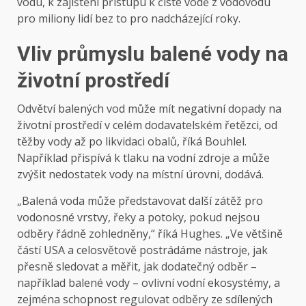
vodu, k zajištění přístupu k čisté vodě z vodovodu
pro miliony lidí bez to pro nadcházející roky.
Vliv průmyslu balené vody na
životní prostředí
Odvětví balených vod může mít negativní dopady na
životní prostředí v celém dodavatelském řetězci, od
těžby vody až po likvidaci obalů, říká Bouhlel.
Například přispívá k tlaku na vodní zdroje a může
zvýšit nedostatek vody na místní úrovni, dodává.
„Balená voda může představovat další zátěž pro
vodonosné vrstvy, řeky a potoky, pokud nejsou
odběry řádně zohledněny,“ říká Hughes. „Ve většině
částí USA a celosvětově postrádáme nástroje, jak
přesně sledovat a měřit, jak dodatečný odběr –
například balené vody – ovlivní vodní ekosystémy, a
zejména schopnost regulovat odběry ze sdílených