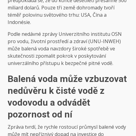
předpokládá se, že do konce desetiletí přesáhne 500
miliard dolarů. Pouze tři země dohromady tvoří
téměř polovinu světového trhu: USA, Čína a
Indonésie.
Podle nedávné zprávy Univerzitního institutu OSN
pro vodu, životní prostředí a zdraví (UNU-INWEH)
může balená voda navzdory široké spotřebě ve
skutečnosti zpomalit pokrok v poskytování
univerzálního přístupu k bezpečné pitné vodě.
Balená voda může vzbuzovat
nedůvěru k čisté vodě z
vodovodu a odvádět
pozornost od ní
Zpráva tvrdí, že rychle rostoucí průmysl balené vody
může mít nepříznivý dopad na investice do