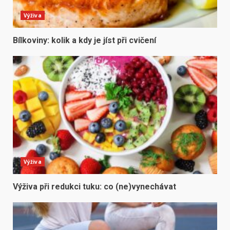
Výživa
Bílkoviny: kolik a kdy je jíst při cvičení
Výživa
Výživa při redukci tuku: co (ne)vynechávat