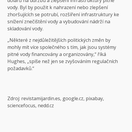
dolarů na údržbu a zlepšení infrastruktury pitné
vody. Byl by použit k nahrazení nebo zlepšení
zhoršujících se potrubí, rozšíření infrastruktury ke
snížení znečištění vody a vybudování nádrží na
skladování vody.
„Některé z nejdůležitějších politických změn by
mohly mít více společného s tím, jak jsou systémy
pitné vody financovány a organizovány,“ říká
Hughes, „spíše než jen se zvyšováním regulačních
požadavků.“
Zdroj: revistamijardin.es, google.cz, pixabay,
sciencefocus, nedd.cz