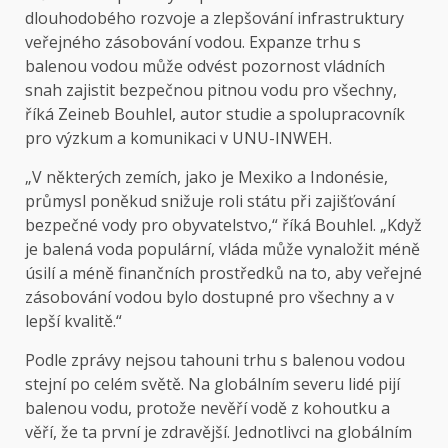
dlouhodobého rozvoje a zlepšování infrastruktury
veřejného zásobování vodou. Expanze trhu s
balenou vodou může odvést pozornost vládních
snah zajistit bezpečnou pitnou vodu pro všechny,
říká Zeineb Bouhlel, autor studie a spolupracovník
pro výzkum a komunikaci v UNU-INWEH.
„V některých zemích, jako je Mexiko a Indonésie,
průmysl poněkud snižuje roli státu při zajišťování
bezpečné vody pro obyvatelstvo,“ říká Bouhlel. „Když
je balená voda populární, vláda může vynaložit méně
úsilí a méně finančních prostředků na to, aby veřejné
zásobování vodou bylo dostupné pro všechny a v
lepší kvalitě.“
Podle zprávy nejsou tahouni trhu s balenou vodou
stejní po celém světě. Na globálním severu lidé pijí
balenou vodu, protože nevěří vodě z kohoutku a
věří, že ta první je zdravější. Jednotlivci na globálním