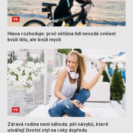
PR
Hlava rozhoduje: proč většina lidí nevzdá cvičení
kvůli tělu, ale kvůli mysli
PR
Zdravá rodina není náhoda: pět návyků, které
utvářejí životní styl na roky dopředu