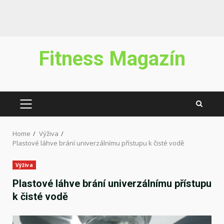
Skip
Fitness Magazín
to
content
PRIMARY
MENU
Home
Výživa
Plastové láhve brání univerzálnímu přístupu k čisté vodě
Výživa
Plastové láhve brání univerzálnímu přístupu
k čisté vodě