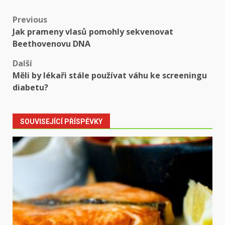
Post
Previous
Jak prameny vlasů pomohly sekvenovat
navigation
Beethovenovu DNA
Další
Měli by lékaři stále používat váhu ke screeningu
diabetu?
SOUVISEJÍCÍ PŘÍSPĚVKY