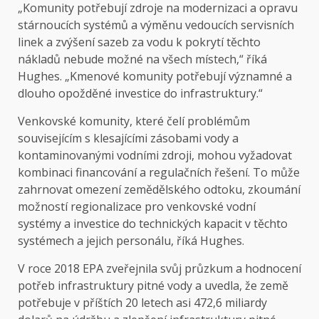
„Komunity potřebují zdroje na modernizaci a opravu
stárnoucích systémů a výměnu vedoucích servisních
linek a zvýšení sazeb za vodu k pokrytí těchto
nákladů nebude možné na všech místech,“ říká
Hughes. „Kmenové komunity potřebují významné a
dlouho opožděné investice do infrastruktury.“
Venkovské komunity, které čelí problémům
souvisejícím s klesajícími zásobami vody a
kontaminovanými vodními zdroji, mohou vyžadovat
kombinaci financování a regulačních řešení. To může
zahrnovat omezení zemědělského odtoku, zkoumání
možností regionalizace pro venkovské vodní
systémy a investice do technických kapacit v těchto
systémech a jejich personálu, říká Hughes.
V roce 2018 EPA zveřejnila svůj průzkum a hodnocení
potřeb infrastruktury pitné vody a uvedla, že země
potřebuje v příštích 20 letech asi 472,6 miliardy