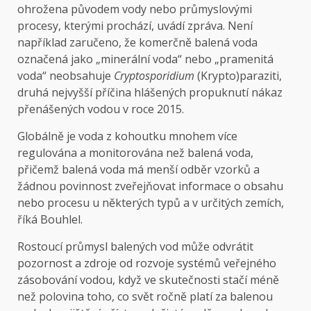
ohrožena původem vody nebo průmyslovými
procesy, kterými prochází, uvádí zpráva. Není
například zaručeno, že komerčně balená voda
označená jako „minerální voda“ nebo „pramenitá
voda“ neobsahuje
Cryptosporidium
(Krypto)paraziti,
druhá nejvyšší příčina hlášených propuknutí nákaz
přenášených vodou v roce 2015.
Globálně je voda z kohoutku mnohem více
regulována a monitorována než balená voda,
přičemž balená voda má menší odběr vzorků a
žádnou povinnost zveřejňovat informace o obsahu
nebo procesu u některých typů a v určitých zemích,
říká Bouhlel.
Rostoucí průmysl balených vod může odvrátit
pozornost a zdroje od rozvoje systémů veřejného
zásobování vodou, když ve skutečnosti stačí méně
než polovina toho, co svět ročně platí za balenou