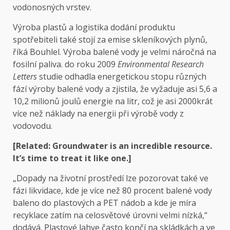
vodonosných vrstev.
Výroba plastů a logistika dodání produktu
spotřebiteli také stojí za emise skleníkových plynů,
říká Bouhlel. Výroba balené vody je velmi náročná na
fosilní paliva. do roku 2009
Environmental Research
Letters
studie odhadla energetickou stopu různých
fází výroby balené vody a zjistila, že vyžaduje asi 5,6 a
10,2 milionů joulů energie na litr, což je asi 2000krát
více než náklady na energii při výrobě vody z
vodovodu.
[Related: Groundwater is an incredible resource.
It’s time to treat it like one.]
„Dopady na životní prostředí lze pozorovat také ve
fázi likvidace, kde je více než 80 procent balené vody
baleno do plastových a PET nádob a kde je míra
recyklace zatím na celosvětové úrovni velmi nízká,“
dodává. Plastové lahve často končí na skládkách a ve