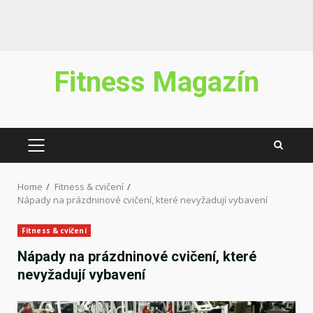
Skip
Fitness Magazín
to
content
PRIMARY
MENU
Home
Fitness & cvičení
Nápady na prázdninové cvičení, které nevyžadují vybavení
Fitness & cvičení
Nápady na prázdninové cvičení, které
nevyžadují vybavení