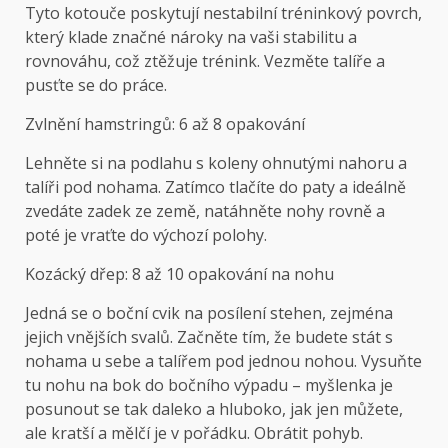
Tyto kotouče poskytují nestabilní tréninkový povrch,
který klade značné nároky na vaši stabilitu a
rovnováhu, což ztěžuje trénink. Vezměte talíře a
pusťte se do práce.
Zvlnění hamstringů: 6 až 8 opakování
Lehněte si na podlahu s koleny ohnutými nahoru a
talíři pod nohama. Zatímco tlačíte do paty a ideálně
zvedáte zadek ze země, natáhněte nohy rovně a
poté je vraťte do výchozí polohy.
Kozácký dřep: 8 až 10 opakování na nohu
Jedná se o boční cvik na posílení stehen, zejména
jejich vnějších svalů. Začněte tím, že budete stát s
nohama u sebe a talířem pod jednou nohou. Vysuňte
tu nohu na bok do bočního výpadu – myšlenka je
posunout se tak daleko a hluboko, jak jen můžete,
ale kratší a mělčí je v pořádku. Obrátit pohyb.