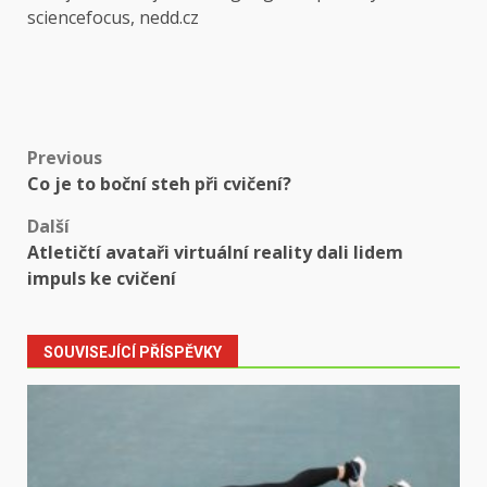
sciencefocus, nedd.cz
Post
Previous
Co je to boční steh při cvičení?
navigation
Další
Atletičtí avataři virtuální reality dali lidem
impuls ke cvičení
SOUVISEJÍCÍ PŘÍSPĚVKY