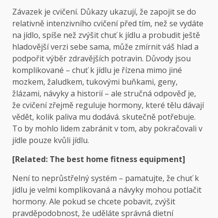
Závazek je cvičení. Důkazy ukazují, že zapojit se do
relativně intenzivního cvičení před tím, než se vydáte
na jídlo, spíše než zvýšit chuť k jídlu a probudit ještě
hladovější verzi sebe sama, může zmírnit váš hlad a
podpořit výběr zdravějších potravin. Důvody jsou
komplikované – chuť k jídlu je řízena mimo jiné
mozkem, žaludkem, tukovými buňkami, geny,
žlázami, návyky a historií – ale stručná odpověď je,
že cvičení zřejmě reguluje hormony, které tělu dávají
vědět, kolik paliva mu dodává. skutečně potřebuje.
To by mohlo lidem zabránit v tom, aby pokračovali v
jídle pouze kvůli jídlu.
[Related: The best home fitness equipment]
Není to neprůstřelný systém – pamatujte, že chuť k
jídlu je velmi komplikovaná a návyky mohou potlačit
hormony. Ale pokud se chcete pobavit, zvýšit
pravděpodobnost, že uděláte správná dietní