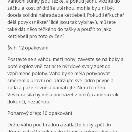
Vánoční šunky jsou těžké, a pokud jednu vložíte do
sáčku a kost přidržíte utěrkou, mohla by z ní být
docela solidní náhrada za kettlebell. Pokud šéfkuchař
dělá povyk (někteří lidé jsou tak vybíraví), můžete
také dát něco těžkého do tašky a použít to jako
kettlebell pro toto cvičení.
Švih: 12 opakování
Postavte se s váhou mezi nohy, zavěste se na boky a
poté explozivně zatlačte hýžďové svaly zpět do
vzpřímené polohy. Váha by se měla pohybovat
směrem k úrovni očí. Udržujte své jádro pevně a
záda a paže rovně a pamatujte: Není to dřep.
Veškerá síla by měla pocházet z boků; ramena cvik
dokončí, nezačnou.
Pohárový dřep: 10 opakování
Držte váhu pod bradou a zatlačte boky zpět do
dřepu, vytlačte kolena do strany a kolena sledujte