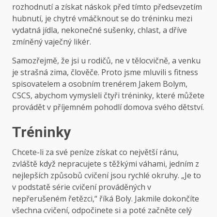
rozhodnutí a získat náskok před tímto předsevzetím
hubnutí, je chytré vmáčknout se do tréninku mezi
vydatná jídla, nekonečné sušenky, chlast, a dříve
zmíněný vaječný likér.
Samozřejmě, že jsi u rodičů, ne v tělocvičně, a venku
je strašná zima, člověče. Proto jsme mluvili s fitness
spisovatelem a osobním trenérem Jakem Bolym,
CSCS, abychom vymysleli čtyři tréninky, které můžete
provádět v příjemném pohodlí domova svého dětství.
Tréninky
Chcete-li za své peníze získat co největší ránu,
zvláště když nepracujete s těžkými váhami, jedním z
nejlepších způsobů cvičení jsou rychlé okruhy. „Je to
v podstatě série cvičení prováděných v
nepřerušeném řetězci,“ říká Boly. Jakmile dokončíte
všechna cvičení, odpočinete si a poté začněte celý