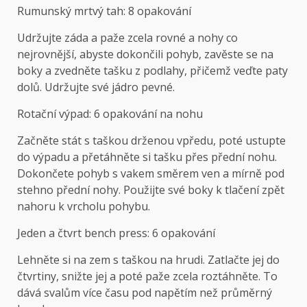
Rumunský mrtvý tah: 8 opakování
Udržujte záda a paže zcela rovné a nohy co
nejrovnější, abyste dokončili pohyb, zavěste se na
boky a zvedněte tašku z podlahy, přičemž veďte paty
dolů. Udržujte své jádro pevné.
Rotační výpad: 6 opakování na nohu
Začněte stát s taškou drženou vpředu, poté ustupte
do výpadu a přetáhněte si tašku přes přední nohu.
Dokončete pohyb s vakem směrem ven a mírně pod
stehno přední nohy. Použijte své boky k tlačení zpět
nahoru k vrcholu pohybu.
Jeden a čtvrt bench press: 6 opakování
Lehněte si na zem s taškou na hrudi. Zatlačte jej do
čtvrtiny, snižte jej a poté paže zcela roztáhněte. To
dává svalům více času pod napětím než průměrný