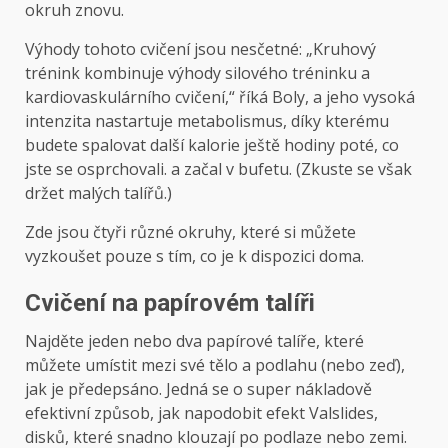
okruh znovu.
Výhody tohoto cvičení jsou nesčetné: „Kruhový
trénink kombinuje výhody silového tréninku a
kardiovaskulárního cvičení,“ říká Boly, a jeho vysoká
intenzita nastartuje metabolismus, díky kterému
budete spalovat další kalorie ještě hodiny poté, co
jste se osprchovali. a začal v bufetu. (Zkuste se však
držet malých talířů.)
Zde jsou čtyři různé okruhy, které si můžete
vyzkoušet pouze s tím, co je k dispozici doma.
Cvičení na papírovém talíři
Najděte jeden nebo dva papírové talíře, které
můžete umístit mezi své tělo a podlahu (nebo zeď),
jak je předepsáno. Jedná se o super nákladově
efektivní způsob, jak napodobit efekt Valslides,
disků, které snadno klouzají po podlaze nebo zemi.