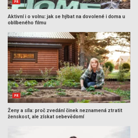
PR
Aktivní i o volnu: jak se hýbat na dovolené i doma u
oblíbeného filmu
PR
Ženy a síla: proč zvedání činek neznamená ztratit
ženskost, ale získat sebevědomí