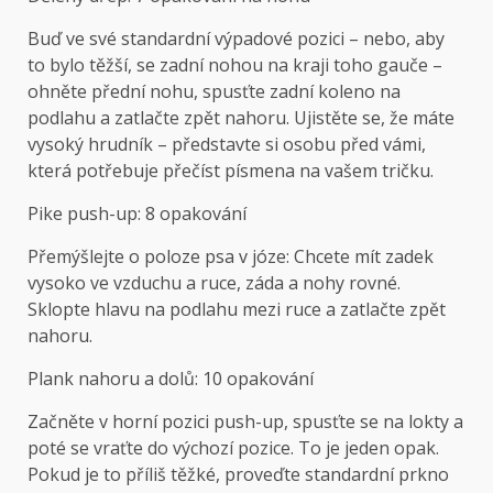
Buď ve své standardní výpadové pozici – nebo, aby
to bylo těžší, se zadní nohou na kraji toho gauče –
ohněte přední nohu, spusťte zadní koleno na
podlahu a zatlačte zpět nahoru. Ujistěte se, že máte
vysoký hrudník – představte si osobu před vámi,
která potřebuje přečíst písmena na vašem tričku.
Pike push-up: 8 opakování
Přemýšlejte o poloze psa v józe: Chcete mít zadek
vysoko ve vzduchu a ruce, záda a nohy rovné.
Sklopte hlavu na podlahu mezi ruce a zatlačte zpět
nahoru.
Plank nahoru a dolů: 10 opakování
Začněte v horní pozici push-up, spusťte se na lokty a
poté se vraťte do výchozí pozice. To je jeden opak.
Pokud je to příliš těžké, proveďte standardní prkno