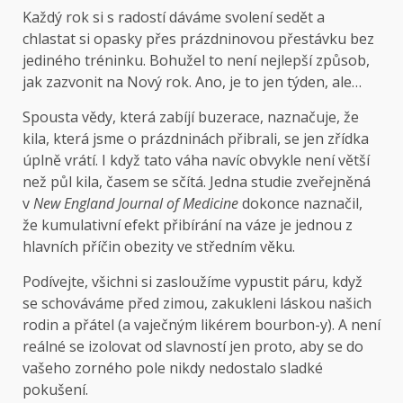
Každý rok si s radostí dáváme svolení sedět a
chlastat si opasky přes prázdninovou přestávku bez
jediného tréninku. Bohužel to není nejlepší způsob,
jak zazvonit na Nový rok. Ano, je to jen týden, ale…
Spousta vědy, která zabíjí buzerace, naznačuje, že
kila, která jsme o prázdninách přibrali, se jen zřídka
úplně vrátí. I když tato váha navíc obvykle není větší
než půl kila, časem se sčítá. Jedna studie zveřejněná
v
New England Journal of Medicine
dokonce naznačil,
že kumulativní efekt přibírání na váze je jednou z
hlavních příčin obezity ve středním věku.
Podívejte, všichni si zasloužíme vypustit páru, když
se schováváme před zimou, zakukleni láskou našich
rodin a přátel (a vaječným likérem bourbon-y). A není
reálné se izolovat od slavností jen proto, aby se do
vašeho zorného pole nikdy nedostalo sladké
pokušení.