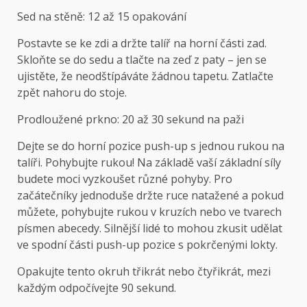
Sed na stěně: 12 až 15 opakování
Postavte se ke zdi a držte talíř na horní části zad.
Skloňte se do sedu a tlačte na zeď z paty – jen se
ujistěte, že neodštípáváte žádnou tapetu. Zatlačte
zpět nahoru do stoje.
Prodloužené prkno: 20 až 30 sekund na paži
Dejte se do horní pozice push-up s jednou rukou na
talíři. Pohybujte rukou! Na základě vaší základní síly
budete moci vyzkoušet různé pohyby. Pro
začátečníky jednoduše držte ruce natažené a pokud
můžete, pohybujte rukou v kruzích nebo ve tvarech
písmen abecedy. Silnější lidé to mohou zkusit udělat
ve spodní části push-up pozice s pokrčenými lokty.
Opakujte tento okruh třikrát nebo čtyřikrát, mezi
každým odpočívejte 90 sekund.