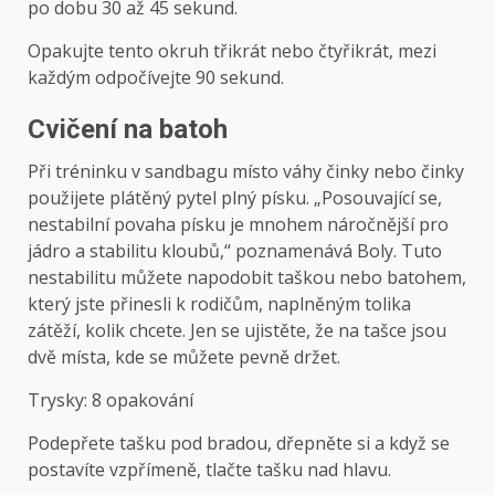
po dobu 30 až 45 sekund.
Opakujte tento okruh třikrát nebo čtyřikrát, mezi
každým odpočívejte 90 sekund.
Cvičení na batoh
Při tréninku v sandbagu místo váhy činky nebo činky
použijete plátěný pytel plný písku. „Posouvající se,
nestabilní povaha písku je mnohem náročnější pro
jádro a stabilitu kloubů,“ poznamenává Boly. Tuto
nestabilitu můžete napodobit taškou nebo batohem,
který jste přinesli k rodičům, naplněným tolika
zátěží, kolik chcete. Jen se ujistěte, že na tašce jsou
dvě místa, kde se můžete pevně držet.
Trysky: 8 opakování
Podepřete tašku pod bradou, dřepněte si a když se
postavíte vzpřímeně, tlačte tašku nad hlavu.