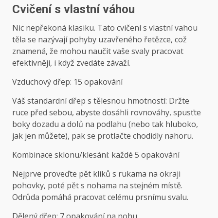
Cvičení s vlastní váhou
Nic nepřekoná klasiku. Tato cvičení s vlastní vahou
těla se nazývají pohyby uzavřeného řetězce, což
znamená, že mohou naučit vaše svaly pracovat
efektivněji, i když zvedáte závaží.
Vzduchový dřep: 15 opakování
Váš standardní dřep s tělesnou hmotností: Držte
ruce před sebou, abyste dosáhli rovnováhy, spusťte
boky dozadu a dolů na podlahu (nebo tak hluboko,
jak jen můžete), pak se protlačte chodidly nahoru.
Kombinace sklonu/klesání: každé 5 opakování
Nejprve proveďte pět kliků s rukama na okraji
pohovky, poté pět s nohama na stejném místě.
Odrůda pomáhá pracovat celému prsnímu svalu.
Dělený dřep: 7 opakování na nohu