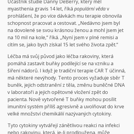
Účastník studie Danny DeBerry, který měl
myasthenia gravis 14 let, říká
populární věda
v
prohlášení, že po více dávkách mu terapie obnovila
schopnost pracovat a cestovat. „Nedávno jsem byl
na dovolené se svou krásnou ženou a mohl jsem jet
na 10 mil na kole,“ říká. „Nyní jsem v plné remisi a
cítím se, jako bych získal 15 let svého života zpět.“
Léčba má svůj původ jako léčba rakoviny, která
pomáhá zastavit buňky podílející se na vzniku a
šíření nádorů. I když je tradiční terapie CAR T účinná,
má některé nevýhody. Tento proces vyžaduje sběr T
buněk, jejich odstranění z těla, změnu buněčné DNA
v laboratoři a jejich opětovné vložení zpět do
pacienta. Nově vytvořené T buňky mohou posílit
imunitní systém příliš agresivně a uvolňovat do krve
velké množství chemikálií nazývaných cytokiny.
Tyto cytokiny vytvářejí zánětlivou reakci na infekci
nebo rakovinu, která, je-li prodloužena, může