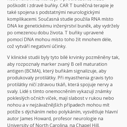
poškodit i zdravé buňky. CAR T buněčná terapie je
také spojena s podstatnými neurologickými
komplikacemi. Současná studie použila RNA místo
DNA ke genetickému inženýrství buněk, aby vydržely
po omezenou dobu života. T buňky upravené
pomocí DNA mohou místo toho žít mnohem déle,
což vytváří negativní účinky.
V klinické studii byly tyto bílé krvinky pozměněny tak,
aby rozpoznaly marker zvaný B cell maturation
antigen (BCMA), který buňkám signalizuje, aby
produkovaly protilátky. Při myasthenia gravis tyto
protilátky ničí zdravou tkáň, která spojuje nervy a
svaly. Lidé s tímto onemocněním vykazují známky
pokleslých očních víček, mají slabost v rukou nebo
nohou a v nejzávažnějších případech mohou mít
potíže s dýcháním nebo polykáním, vysvětluje hlavní
autor James Howard, profesor neurologie na
University of North Carolina. na Chapel Hill.