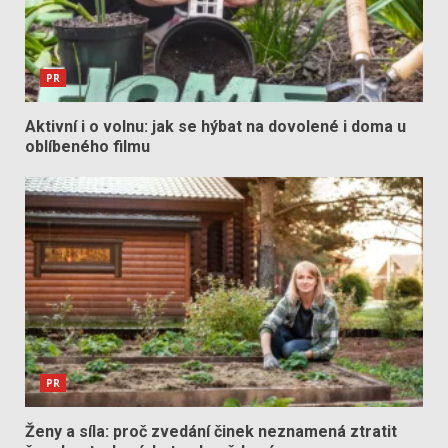
PR
Aktivní i o volnu: jak se hýbat na dovolené i doma u
oblíbeného filmu
PR
Ženy a síla: proč zvedání činek neznamená ztratit