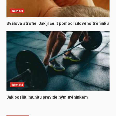
Nemoci
Svalová atrofie: Jak jí čelit pomocí silového tréninku
Nemoci
Jak posílit imunitu pravidelným tréninkem