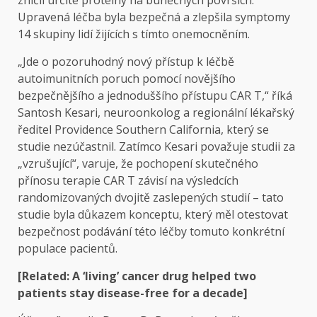
Upravená léčba byla bezpečná a zlepšila symptomy
14 skupiny lidí žijících s tímto onemocněním.
„Jde o pozoruhodný nový přístup k léčbě
autoimunitních poruch pomocí novějšího
bezpečnějšího a jednoduššího přístupu CAR T,“ říká
Santosh Kesari, neuroonkolog a regionální lékařský
ředitel Providence Southern California, který se
studie nezúčastnil. Zatímco Kesari považuje studii za
„vzrušující“, varuje, že pochopení skutečného
přínosu terapie CAR T závisí na výsledcích
randomizovaných dvojitě zaslepených studií – tato
studie byla důkazem konceptu, který měl otestovat
bezpečnost podávání této léčby tomuto konkrétní
populace pacientů.
[Related: A ‘living’ cancer drug helped two
patients stay disease-free for a decade]