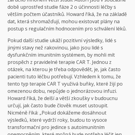
době uprostřed studie fáze 2 o účinnosti léčby s
větším počtem účastníků. Howard říká, že na základě
dat, která shromažďují, mohou existovat plány na
postup s regulačním hodnocením pro schválení léků.
Pokud další studie ukáží pozitivní výsledky, lidé s
jinými stavy než rakovinou, jako jsou lidé s
dysfunkčním imunitním systémem, by mohli mít
prospěch z pravidelné terapie CAR T. Jednou z
otázek, na kterou je třeba odpovědět, je, jak často
pacienti tuto léčbu potřebují. Vzhledem k tomu, že
tento typ terapie CAR T využívá buňky, které žijí po
omezenou dobu, nepůjde o jednorázovou infuzi.
Howard říká, že delší a větší zkoušky v budoucnu
určují, jak často bude člověk muset ustoupit.
Nicméně říká: „Pokud dokážeme dosáhnout
výsledků, které vydrží roky, budou to vysoce
transformační pro jedince s autoimunitním
onemocněním, které možná bude potřeba léčit jen