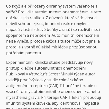
Co když ale přirozený obranný systém vašeho těla
selže? Pro lidi s autoimunitním onemocněním je tato
otázka jejich realitou. Z důvodů, které vědci dosud
nebyli schopni zjistit, imunitní reakce omylem
napadá vlastní zdravé buňky a snaží se rozlišit mezi
spojencem a nepřítelem. Autoimunitní onemocnění
nelze vyléčit, protože každá situace může být jiná, a
proto je životně důležité mít léčbu přizpůsobenou
potřebám pacienta.
Experimentální klinická studie představuje nový
přístup k léčbě autoimunitních onemocnění.
Publikoval v
Neurologie Lancet
Minulý týden autoři
uvádějí první výsledky studie chimérického
antigenního receptoru (CAR) T buněčné terapie u
vzácné formy autoimunitního onemocnění zvaného
myasthenia gravis. Při terapii CAR T lékaři přebudují
imunitní systém člověka, aby identifikoval, napadl a
zničil určité proteiny na buněčných površích.