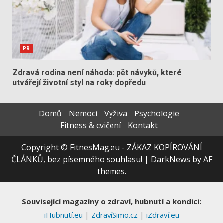
PR
Zdravá rodina není náhoda: pět návyků, které
utvářejí životní styl na roky dopředu
Domů
Nemoci
Výživa
Psychologie
Fitness & cvičení
Kontakt
Copyright © FitnesMag.eu - ZÁKAZ KOPÍROVÁNÍ
ČLÁNKŮ, bez písemného souhlasu!
|
DarkNews
by AF
themes.
Související magazíny o zdraví, hubnutí a kondici:
iHubnutí.eu
|
ZdravíSimo.cz
|
iZdraví.eu