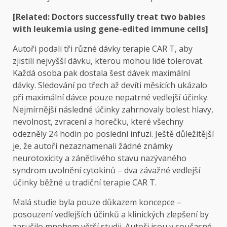
[Related: Doctors successfully treat two babies
with leukemia using gene-edited immune cells]
Autoři podali tři různé dávky terapie CAR T, aby
zjistili nejvyšší dávku, kterou mohou lidé tolerovat.
Každá osoba pak dostala šest dávek maximální
dávky. Sledování po třech až devíti měsících ukázalo
při maximální dávce pouze nepatrné vedlejší účinky.
Nejmírnější následné účinky zahrnovaly bolest hlavy,
nevolnost, zvracení a horečku, které všechny
odezněly 24 hodin po poslední infuzi. Ještě důležitější
je, že autoři nezaznamenali žádné známky
neurotoxicity a zánětlivého stavu nazývaného
syndrom uvolnění cytokinů – dva závažné vedlejší
účinky běžné u tradiční terapie CAR T.
Malá studie byla pouze důkazem koncepce –
posouzení vedlejších účinků a klinických zlepšení by
zaručilo mnohem větší studii. Autoři jsou v současné