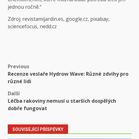
jednou ročně.“
Zdroj: revistamijardin.es, google.cz, pixabay,
sciencefocus, nedd.cz
Post
Previous
Recenze veslaře Hydrow Wave: Různé zdvihy pro
navigation
různé lidi
Další
Léčba rakoviny nemusí u starších dospělých
dobře fungovat
SOUVISEJÍCÍ PŘÍSPĚVKY