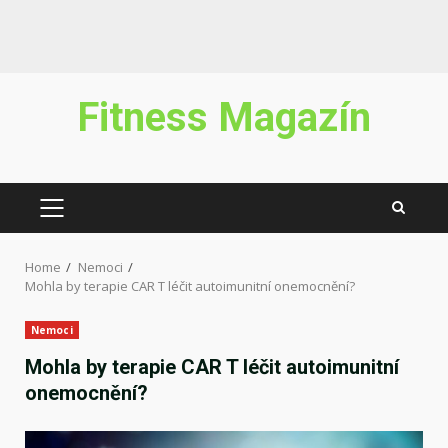
Skip
Fitness Magazín
to
content
PRIMARY
MENU
Home
Nemoci
Mohla by terapie CAR T léčit autoimunitní onemocnění?
Nemoci
Mohla by terapie CAR T léčit autoimunitní
onemocnění?