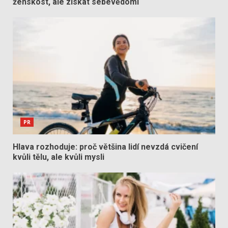
ženskost, ale získat sebevědomí
PR
Hlava rozhoduje: proč většina lidí nevzdá cvičení
kvůli tělu, ale kvůli mysli