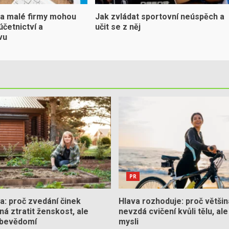
 a malé firmy mohou
Jak zvládat sportovní neúspěch a
účetnictví a
učit se z něj
vu
PR
la: proč zvedání činek
Hlava rozhoduje: proč většina
á ztratit ženskost, ale
nevzdá cvičení kvůli tělu, ale
ebevědomí
mysli