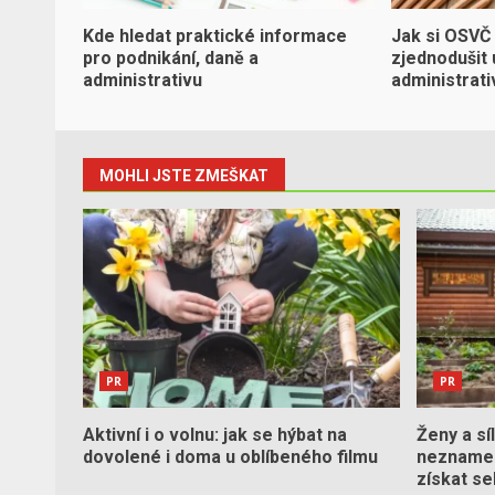
Kde hledat praktické informace
Jak si OSVČ
pro podnikání, daně a
zjednodušit 
administrativu
administrati
MOHLI JSTE ZMEŠKAT
PR
PR
Aktivní i o volnu: jak se hýbat na
Ženy a sí
dovolené i doma u oblíbeného filmu
neznamen
získat s