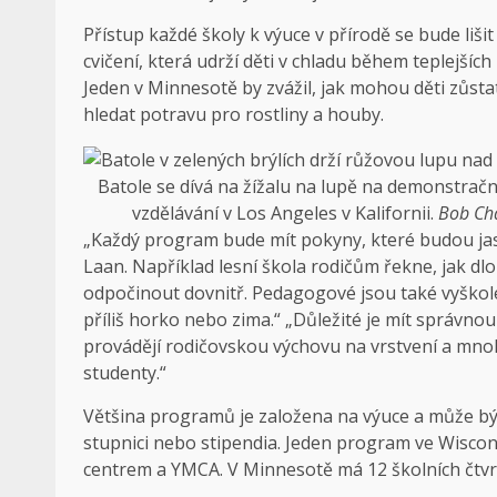
Přístup každé školy k výuce v přírodě se bude liši
cvičení, která udrží děti v chladu během teplejší
Jeden v Minnesotě by zvážil, jak mohou děti zůstat 
hledat potravu pro rostliny a houby.
Batole se dívá na žížalu na lupě na demonstra
vzdělávání v Los Angeles v Kalifornii.
Bob Cha
„Každý program bude mít pokyny, které budou jasn
Laan. Například lesní škola rodičům řekne, jak dlo
odpočinout dovnitř. Pedagogové jsou také vyškoleni
příliš horko nebo zima.“ „Důležité je mít správno
provádějí rodičovskou výchovu na vrstvení a mn
studenty.“
Většina programů je založena na výuce a může být
stupnici nebo stipendia. Jeden program ve Wiscons
centrem a YMCA. V Minnesotě má 12 školních čtvrt