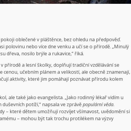
 pokoji oblečené v pláštěnce, bez ohledu na předpověď.
 asi polovinu nebo více dne venku a učí se o přírodě. „Minulý
u dřeva, nosilo brýle a rukavice,“ říká.
v přírodě a lesní školky, doplňují tradiční vzdělávání se
e cenou, učebním plánem a velikostí, ale obecně znamenají,
čují aktivity, které jim pomáhají poznávat přírodu kolem
kol, ale také jako evangelista. „Jako rodinný lékař vidím u
h duševních potíží,“ napsala ve zprávě
populární věda
.
dy – které dětem umožňují rozvíjet všímavost, uvědomění si
 samému – mohou být tak trochu protilékem na výzvy