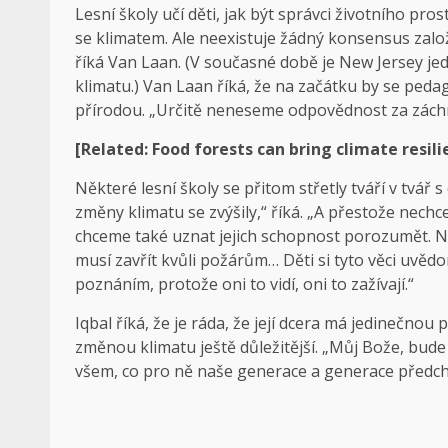
Lesní školy učí děti, jak být správci životního pros
se klimatem. Ale neexistuje žádný konsensus zalo
říká Van Laan. (V současné době je New Jersey 
klimatu.) Van Laan říká, že na začátku by se pedag
přírodou. „Určitě neneseme odpovědnost za záchra
[Related: Food forests can bring climate resili
Některé lesní školy se přitom střetly tváří v tvář
změny klimatu se zvýšily,“ říká. „A přestože nech
chceme také uznat jejich schopnost porozumět. Nap
musí zavřít kvůli požárům… Děti si tyto věci uvědo
poznáním, protože oni to vidí, oni to zažívají.“
Iqbal říká, že je ráda, že její dcera má jedinečnou p
změnou klimatu ještě důležitější. „Můj Bože, bude
všem, co pro ně naše generace a generace předcho