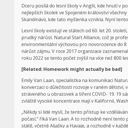
Dceru posílá do lesní školy v Anglii, kde hnutí v p
nejlepších školek ve Spojeném království všechny
Skandinávii, kde tato myšlenka vznikla. Nyní tent
Lesní školy existují ve státech od 60. let 20. stol
prudký nárůst. Natural Start Alliance, což je prof
environmentální výchovou pro novorozence do 8 le
nárůst zájmu. V roce 2017 organizace zaznamenala
roku 2022 se tento počet zvýšil na více než 800 les
[Related: Homework might actually be bad]
Emily Van Laan, specialistka na komunikaci Natura
konverzaci o důležitosti rozvoje v raném dětství
stráveného u obrazovek a šíření COVID- 19. 19 sám.
zvláště vysoké koncentrace mají v Kalifornii, Wa
„Někdy si lidé myslí, že tento přístup ke vzdělává
počasí,“ říká Van Laan. A to rozhodně není tento 
státě, včetně Aljašky a Havaje, a rozhodně v kaž