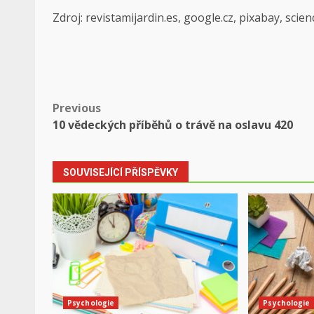
Zdroj: revistamijardin.es, google.cz, pixabay, scie
Post
Previous
10 vědeckých příběhů o trávě na oslavu 420
navigation
SOUVISEJÍCÍ PŘÍSPĚVKY
Psychologie
Psychologie