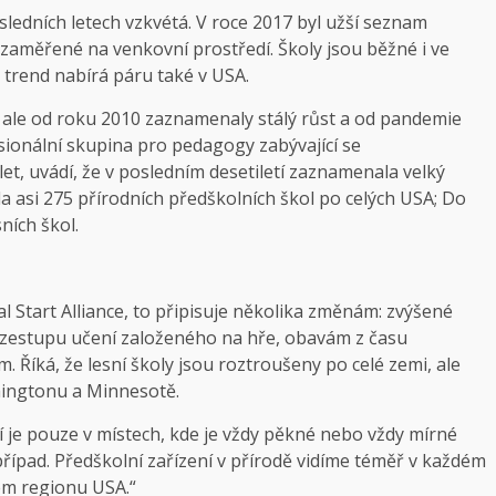
osledních letech vzkvétá. V roce 2017 byl užší seznam
 zaměřené na venkovní prostředí. Školy jsou běžné i ve
o trend nabírá páru také v USA.
etí, ale od roku 2010 zaznamenaly stálý růst a od pandemie
esionální skupina pro pedagogy zabývající se
t, uvádí, že v posledním desetiletí zaznamenala velký
 asi 275 přírodních předškolních škol po celých USA; Do
ních škol.
l Start Alliance, to připisuje několika změnám: zvýšené
, vzestupu učení založeného na hře, obavám z času
 Říká, že lesní školy jsou roztroušeny po celé zemi, ale
shingtonu a Minnesotě.
ní je pouze v místech, kde je vždy pěkné nebo vždy mírné
případ. Předškolní zařízení v přírodě vidíme téměř v každém
dém regionu USA.“