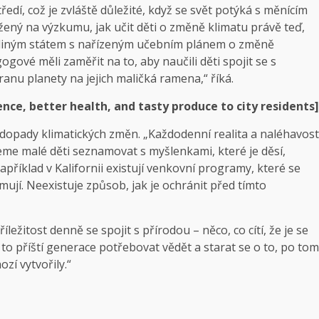
tředí, což je zvláště důležité, když se svět potýká s měnícím
žený na výzkumu, jak učit děti o změně klimatu právě teď,
jediným státem s nařízeným učebním plánem o změně
ogové měli zaměřit na to, aby naučili děti spojit se s
nu planety na jejich maličká ramena,“ říká.
ence, better health, and tasty produce to city residents]
 s dopady klimatických změn. „Každodenní realita a naléhavost
ceme malé děti seznamovat s myšlenkami, které je děsí,
říklad v Kalifornii existují venkovní programy, které se
mují. Neexistuje způsob, jak je ochránit před tímto
říležitost denně se spojit s přírodou – něco, co cítí, že je se
 to příští generace potřebovat vědět a starat se o to, po tom
zí vytvořily.“