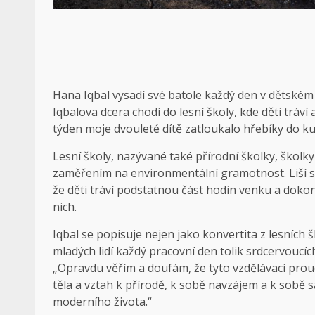
Hana Iqbal vysadí své batole každý den v dětském
Iqbalova dcera chodí do lesní školy, kde děti tráví
týden moje dvouleté dítě zatloukalo hřebíky do kus
Lesní školy, nazývané také přírodní školky, školky 
zaměřením na environmentální gramotnost. Liší s
že děti tráví podstatnou část hodin venku a dokon
nich.
Iqbal se popisuje nejen jako konvertita z lesních š
mladých lidí každý pracovní den tolik srdcervoucíc
„Opravdu věřím a doufám, že tyto vzdělávací prou
těla a vztah k přírodě, k sobě navzájem a k sobě
moderního života.“