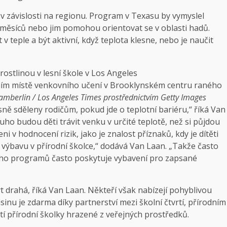
t v závislosti na regionu. Program v Texasu by vymyslel
ch měsíců nebo jim pomohou orientovat se v oblasti hadů.
v teple a být aktivní, když teplota klesne, nebo je naučit
čním místě venkovního učení v Brooklynském centru raného
mberlin / Los Angeles Times prostřednictvím Getty Images
ě sděleny rodičům, pokud jde o teplotní bariéru,“ říká Van
uho budou děti trávit venku v určité teplotě, než si půjdou
 v hodnocení rizik, jako je znalost příznaků, kdy je dítěti
u výbavu v přírodní školce,“ dodává Van Laan. „Takže často
oho programů často poskytuje vybavení pro zapsané
 drahá, říká Van Laan. Někteří však nabízejí pohyblivou
inu je zdarma díky partnerství mezi školní čtvrtí, přírodním
í přírodní školky hrazené z veřejných prostředků.