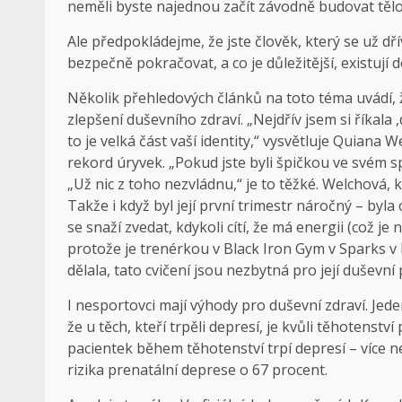
neměli byste najednou začít závodně budovat tělo
Ale předpokládejme, že jste člověk, který se už dř
bezpečně pokračovat, a co je důležitější, existují 
Několik přehledových článků na toto téma uvádí, 
zlepšení duševního zdraví. „Nejdřív jsem si říkala
to je velká část vaší identity,“ vysvětluje Quiana 
rekord úryvek. „Pokud jste byli špičkou ve svém sp
„Už nic z toho nezvládnu,“ je to těžké. Welchová, 
Takže i když byl její první trimestr náročný – byla
se snaží zvedat, kdykoli cítí, že má energii (což j
protože je trenérkou v Black Iron Gym v Sparks v 
dělala, tato cvičení jsou nezbytná pro její duševní
I nesportovci mají výhody pro duševní zdraví. Jed
že u těch, kteří trpěli depresí, je kvůli těhotenstv
pacientek během těhotenství trpí depresí – více 
rizika prenatální deprese o 67 procent.