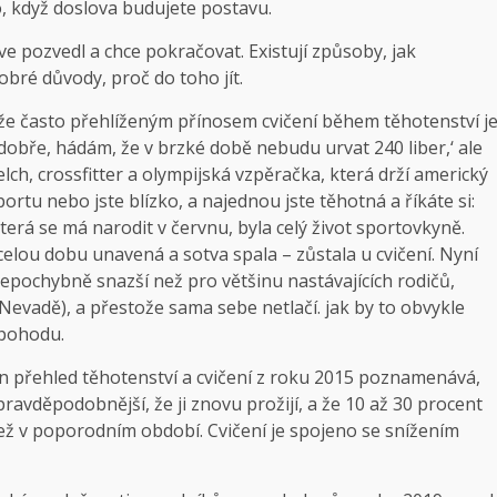
, když doslova budujete postavu.
íve pozvedl a chce pokračovat. Existují způsoby, jak
dobré důvody, proč do toho jít.
že často přehlíženým přínosem cvičení během těhotenství j
 ,dobře, hádám, že v brzké době nebudu urvat 240 liber,‘ ale
Welch, crossfitter a olympijská vzpěračka, která drží americký
ortu nebo jste blízko, a najednou jste těhotná a říkáte si:
která se má narodit v červnu, byla celý život sportovkyně.
 celou dobu unavená a sotva spala – zůstala u cvičení. Nyní
e nepochybně snazší než pro většinu nastávajících rodičů,
Nevadě), a přestože sama sebe netlačí. jak by to obvykle
 pohodu.
en přehled těhotenství a cvičení z roku 2015 poznamenává,
í pravděpodobnější, že ji znovu prožijí, a že 10 až 30 procent
než v poporodním období. Cvičení je spojeno se snížením