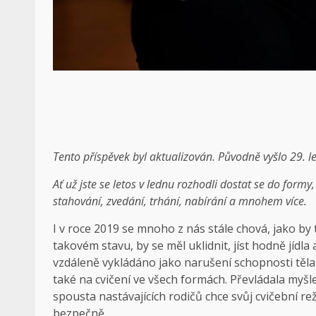
Tento příspěvek byl aktualizován. Původně vyšlo 29. 
Ať už jste se letos v lednu rozhodli dostat se do formy
stahování, zvedání, trhání, nabírání a mnohem více.
I v roce 2019 se mnoho z nás stále chová, jako by
takovém stavu, by se měl uklidnit, jíst hodně jídl
vzdáleně vykládáno jako narušení schopnosti těla v
také na cvičení ve všech formách. Převládala myšle
spousta nastávajících rodičů chce svůj cvičební rež
bezpečně.