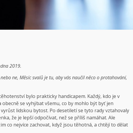
ledna 2019.
, nebo ne, Měsíc svalů je tu, aby vás naučil něco o protahování,
 těhotenství bylo prakticky handicapem. Každý, kdo je v
a a obecně se vyhýbat všemu, co by mohlo být byť jen
yrůst lidskou bytost. Po desetiletí se tyto rady vztahovaly
nka, že je lepší odpočívat, než se příliš namáhat. Ale
im co nejvíce zachovat, když jsou těhotná, a chtějí to dělat