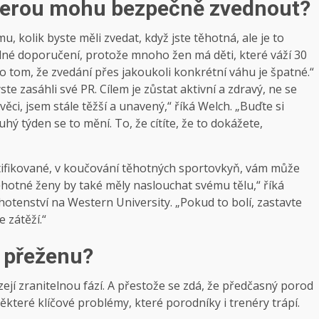
kterou mohu bezpečně zvednout?
mu, kolik byste měli zvedat, když jste těhotná, ale je to
volné doporučení, protože mnoho žen má děti, které váží 30
z o tom, že zvedání přes jakoukoli konkrétní váhu je špatné.“
te zasáhli své PR. Cílem je zůstat aktivní a zdravý, ne se
věci, jsem stále těžší a unavený,“ říká Welch. „Buďte si
hý týden se to mění. To, že cítíte, že to dokážete,
tifikované, v koučování těhotných sportovkyň, vám může
ěhotné ženy by také měly naslouchat svému tělu,“ říká
hotenství na Western University. „Pokud to bolí, zastavte
 zátěží.“
o přeženu?
ejí zranitelnou fází. A přestože se zdá, že předčasný porod
ěkteré klíčové problémy, které porodníky i trenéry trápí.