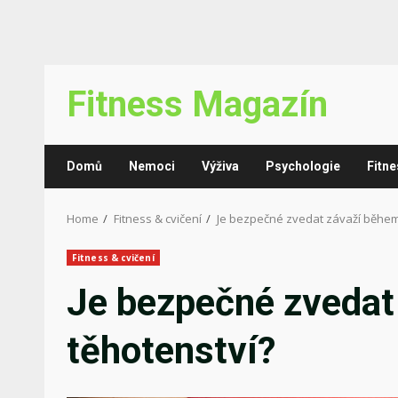
Skip
Fitness Magazín
to
content
Domů
Nemoci
Výživa
Psychologie
Fitne
Home
Fitness & cvičení
Je bezpečné zvedat závaží během
Fitness & cvičení
Je bezpečné zvedat
těhotenství?