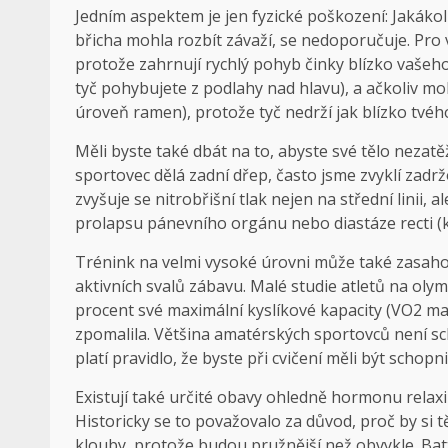
Jedním aspektem je jen fyzické poškození: Jakákol
břicha mohla rozbít závaží, se nedoporučuje. Pro 
protože zahrnují rychlý pohyb činky blízko vašeho 
tyč pohybujete z podlahy nad hlavu), a ačkoliv mo
úroveň ramen), protože tyč nedrží jak blízko tvého
Měli byste také dbát na to, abyste své tělo nezat
sportovec dělá zadní dřep, často jsme zvyklí zadrž
zvyšuje se nitrobřišní tlak nejen na střední linii,
prolapsu pánevního orgánu nebo diastáze recti (kde
Trénink na velmi vysoké úrovni může také zasaho
aktivních svalů zábavu. Malé studie atletů na ol
procent své maximální kyslíkové kapacity (VO2 ma
zpomalila. Většina amatérských sportovců není scho
platí pravidlo, že byste při cvičení měli být schopn
Existují také určité obavy ohledně hormonu relax
Historicky se to považovalo za důvod, proč by si
klouby, protože budou pružnější než obvykle. Ba