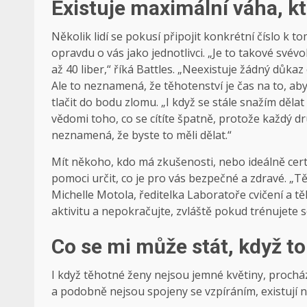
Existuje maximální váha, 
Několik lidí se pokusí připojit konkrétní číslo k to
opravdu o vás jako jednotlivci. „Je to takové své
až 40 liber,“ říká Battles. „Neexistuje žádný důka
Ale to neznamená, že těhotenství je čas na to, abys
tlačit do bodu zlomu. „I když se stále snažím dělat 
vědomi toho, co se cítíte špatně, protože každý dru
neznamená, že byste to měli dělat.“
Mít někoho, kdo má zkušenosti, nebo ideálně cer
pomoci určit, co je pro vás bezpečné a zdravé. „T
Michelle Motola, ředitelka Laboratoře cvičení a tě
aktivitu a nepokračujte, zvláště pokud trénujete se
Co se mi může stát, když t
I když těhotné ženy nejsou jemné květiny, procház
a podobně nejsou spojeny se vzpíráním, existují n