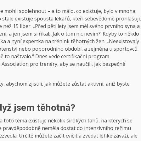
mohli spolehnout – a to málo, co existuje, bylo v mnoha
stále existuje spousta lékařů, kteří sebevědomě prohlašují,
ež 15 liber. „Před pěti lety jsem měl svého prvního syna a
í, a jen jsem si říkal: ‚Jak o tom nic nevím?‘ Kdyby to někdo
nérka a nyní expertka na trénink těhotných žen. „Neexistovaly
hotenství nebo poporodního období, a zejména u sportovců.
ě to naštvalo.“ Dnes vede certifikační program
ssociation pro trenéry, aby se naučili, jak bezpečně
, abychom zjistili, jak můžete zůstat aktivní, aniž byste
dyž jsem těhotná?
toto téma existuje několik širokých tahů, na kterých se
 se pravděpodobně neměla dostat do intenzivního režimu
vedla. Určitě můžete začít cvičit a zvedat lehké závaží, ale