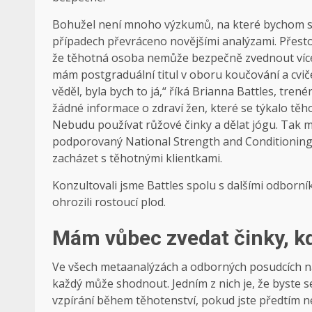
Bohužel není mnoho výzkumů, na které bychom se 
případech převráceno novějšími analýzami. Přesto 
že těhotná osoba nemůže bezpečně zvednout více n
mám postgraduální titul v oboru koučování a cvičen
věděl, byla bych to já,“ říká Brianna Battles, tre
žádné informace o zdraví žen, které se týkalo tě
Nebudu používat růžové činky a dělat jógu. Tak m
podporovaný National Strength and Conditioning A
zacházet s těhotnými klientkami.
Konzultovali jsme Battles spolu s dalšími odborníky
ohrozili rostoucí plod.
Mám vůbec zvedat činky, k
Ve všech metaanalýzách a odborných posudcích na 
každý může shodnout. Jedním z nich je, že byste
vzpírání během těhotenství, pokud jste předtím nez