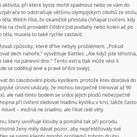
i aktivita, při které byste mohli spadnout nebo se vám do
vzpěrače to odstraňuje většinu olympijských zdvihů ze stolu
těla. Welch říká, že okamžitě přestala chňapat (cvičení, kdy
hla na chvíli provádět čištění (od podlahy nebo kolen až po
 těla, musela to také rychle zastavit.
ěžovali způsoby, které dříve nebyly problémem. „Pokud
ovat dech nahoře,“ vysvětluje Battles. „Ale když jste těhotná,
 ale také na pánevní dno.“ Tento extra tlak může vést k
 se oddělují levé a pravé břišní svaly).
vat do zásobování plodu kyslíkem, protože krev dostává do
ympijské úrovni ukázaly, že mohou bezpečně trénovat až 90
x), ale nad tímto bodem se srdce jejich plodů nebezpečně
pna při cvičení sledovat hladinu kyslíku v krvi, takže často
i mluvit – možná ne snadno, ale říkat celé věty.
inu, který uvolňuje klouby a pomáhá tak při porodu.
 těhotné ženy měly dávat pozor, aby nepřetěžovaly své
ttles se svými klienty mnoho problémů tohoto druhu