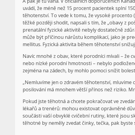
A pak je tu váha. V oficiálních doporučeních Kan
uvádí, že méně než 15 procent pacientek splní 15
těhotenství. To vede k tomu, že vysoké procento (ve
těžké později shodit, napsali s tím, že „obavy z 
prenatální fyzické aktivitě nebyly dostatečně zdůr
může být příčinou nárůstu komplikací, jako je pr
mellitus. Fyzická aktivita během těhotenství snižu
Navíc mnohé z obav, které porodníci mívali – že 
nebo nízké porodní hmotnosti – nebylo podloženo.
zejména na zádech, by mohlo pomoci snížit bolest,
„Nemluvíme jen o zdravém těhotenství, mluvíme o d
posilování má mnohem větší přínos než riziko. 
Pokud jste těhotná a chcete pokračovat ve zvedá
lékařů a trenérů: mohou existovat oprávněné dův
součásti vaší obvyklé cvičební rutiny, které jsou 
těhotné by neměly zvedat činky, tečka, pak byste 