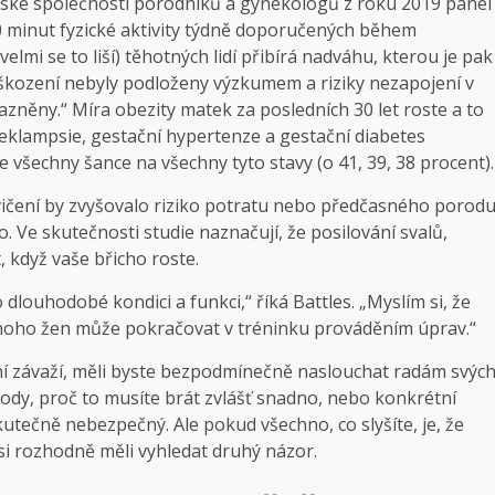
adské společnosti porodníků a gynekologů z roku 2019 panel
0 minut fyzické aktivity týdně doporučených během
lmi se to liší) těhotných lidí přibírá nadváhu, kterou je pak
poškození nebyly podloženy výzkumem a riziky nezapojení v
azněny.“ Míra obezity matek za posledních 30 let roste a to
eeklampsie, gestační hypertenze a gestační diabetes
je všechny šance na všechny tyto stavy (o 41, 39, 38 procent).
cvičení by zvyšovalo riziko potratu nebo předčasného porod
 Ve skutečnosti studie naznačují, že posilování svalů,
 když vaše břicho roste.
louhodobé kondici a funkci,“ říká Battles. „Myslím si, že
Mnoho žen může pokračovat v tréninku prováděním úprav.“
ní závaží, měli byste bezpodmínečně naslouchat radám svýc
ody, proč to musíte brát zvlášť snadno, nebo konkrétní
skutečně nebezpečný. Ale pokud všechno, co slyšíte, je, že
si rozhodně měli vyhledat druhý názor.