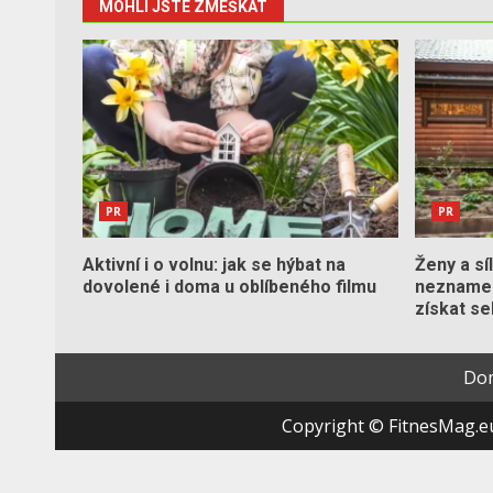
MOHLI JSTE ZMEŠKAT
PR
PR
Aktivní i o volnu: jak se hýbat na
Ženy a sí
dovolené i doma u oblíbeného filmu
neznamen
získat s
Do
Copyright © FitnesMag.