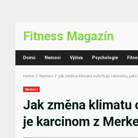
Skip
Fitness Magazín
to
content
Domů
Nemoci
Výživa
Psychologie
Fitne
Home
Nemoci
Jak změna klimatu ovlivňuje rakovinu, jak
Nemoci
Jak změna klimatu o
je karcinom z Merk