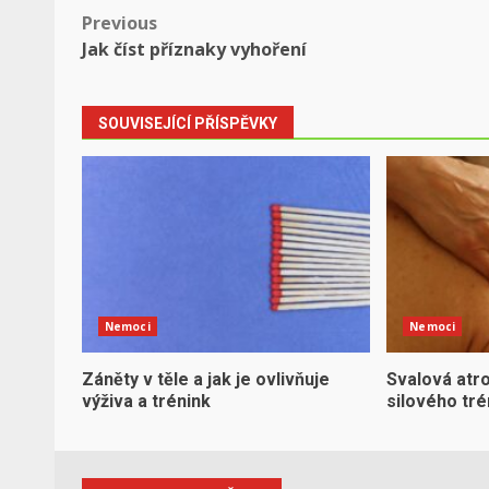
Post
Previous
Jak číst příznaky vyhoření
navigation
SOUVISEJÍCÍ PŘÍSPĚVKY
Nemoci
Nemoci
Záněty v těle a jak je ovlivňuje
Svalová atrof
výživa a trénink
silového tré