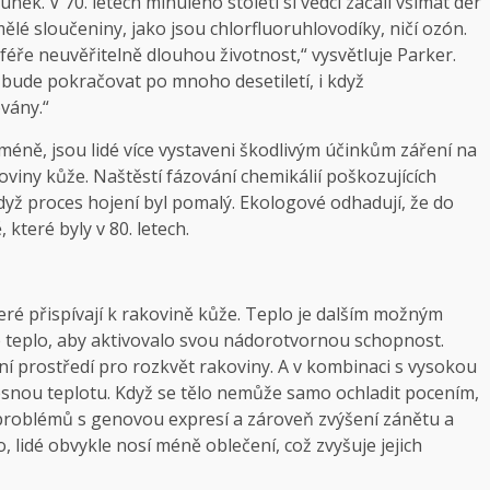
k. V 70. letech minulého století si vědci začali všímat děr
ělé sloučeniny, jako jsou chlorfluoruhlovodíky, ničí ozón.
sféře neuvěřitelně dlouhou životnost,“ vysvětluje Parker.
bude pokračovat po mnoho desetiletí, i když
vány.“
éně, jsou lidé více vystaveni škodlivým účinkům záření na
oviny kůže. Naštěstí fázování chemikálií poškozujících
dyž proces hojení byl pomalý. Ekologové odhadují, že do
které byly v 80. letech.
teré přispívají k rakovině kůže. Teplo je dalším možným
je teplo, aby aktivovalo svou nádorotvornou schopnost.
ní prostředí pro rozkvět rakoviny. A v kombinaci s vysokou
lesnou teplotu. Když se tělo nemůže samo ochladit pocením,
 problémů s genovou expresí a zároveň zvýšení zánětu a
 lidé obvykle nosí méně oblečení, což zvyšuje jejich