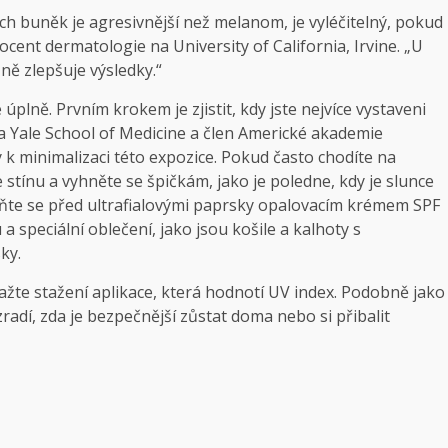
ch buněk je agresivnější než melanom, je vyléčitelný, pokud
ocent dermatologie na University of California, Irvine. „U
ě zlepšuje výsledky.“
úplně. Prvním krokem je zjistit, kdy jste nejvíce vystaveni
 na Yale School of Medicine a člen Americké akademie
 k minimalizaci této expozice. Pokud často chodíte na
tínu a vyhněte se špičkám, jako je poledne, kdy je slunce
aňte se před ultrafialovými paprsky opalovacím krémem SPF
 speciální oblečení, jako jsou košile a kalhoty s
ky.
 zvažte stažení aplikace, která hodnotí UV index. Podobně jako
adí, zda je bezpečnější zůstat doma nebo si přibalit