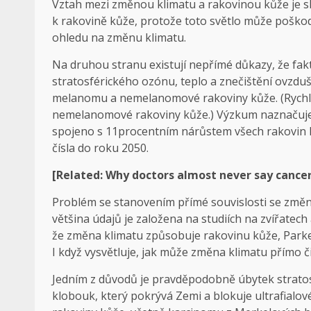
Vztah mezi změnou klimatu a rakovinou kůže je slo
k rakovině kůže, protože toto světlo může poškodi
ohledu na změnu klimatu.
Na druhou stranu existují nepřímé důkazy, že fak
stratosférického ozónu, teplo a znečištění ovzdu
melanomu a nemelanomové rakoviny kůže. (Rychl
nemelanomové rakoviny kůže.) Výzkum naznačuje, 
spojeno s 11procentním nárůstem všech rakovin ků
čísla do roku 2050.
[Related: Why doctors almost never say cancer 
Problém se stanovením přímé souvislosti se změn
většina údajů je založena na studiích na zvířatech
že změna klimatu způsobuje rakovinu kůže, Parker 
I když vysvětluje, jak může změna klimatu přímo č
Jedním z důvodů je pravděpodobně úbytek stratos
klobouk, který pokrývá Zemi a blokuje ultrafialo