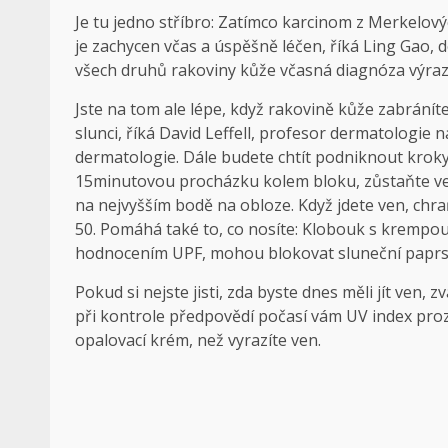
Je tu jedno stříbro: Zatímco karcinom z Merkelový
je zachycen včas a úspěšně léčen, říká Ling Gao, d
všech druhů rakoviny kůže včasná diagnóza výrazn
Jste na tom ale lépe, když rakovině kůže zabráníte 
slunci, říká David Leffell, profesor dermatologie
dermatologie. Dále budete chtít podniknout kroky
15minutovou procházku kolem bloku, zůstaňte ve s
na nejvyšším bodě na obloze. Když jdete ven, chr
50. Pomáhá také to, co nosíte: Klobouk s krempou a
hodnocením UPF, mohou blokovat sluneční paprs
Pokud si nejste jisti, zda byste dnes měli jít ven,
při kontrole předpovědí počasí vám UV index prozr
opalovací krém, než vyrazíte ven.