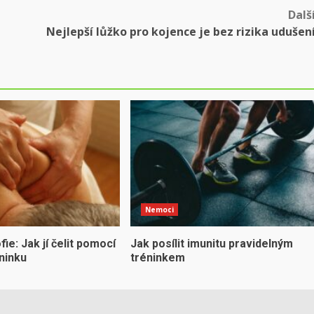
Dalš
Nejlepší lůžko pro kojence je bez rizika udušen
Nemoci
ie: Jak jí čelit pomocí
Jak posílit imunitu pravidelným
ninku
tréninkem