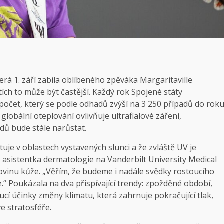
rá 1. září zabila oblíbeného zpěváka Margaritaville
etích to může být častější. Každý rok Spojené státy
počet, který se podle odhadů zvýší na 3 250 případů do rok
lobální oteplování ovlivňuje ultrafialové záření,
dů bude stále narůstat.
je v oblastech vystavených slunci a že zvláště UV je
 asistentka dermatologie na Vanderbilt University Medical
kovinu kůže. „Věřím, že budeme i nadále svědky rostoucího
“ Poukázala na dva přispívající trendy: zpožděné období,
ucí účinky změny klimatu, která zahrnuje pokračující tlak,
e stratosféře.