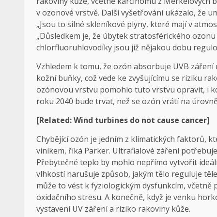
rakoviny kůže, včetně karcinomu z Merkelových buně
v ozonové vrstvě. Další vyšetřování ukázalo, že um
„Jsou to silné skleníkové plyny, které mají v atmo
„Důsledkem je, že úbytek stratosférického ozonu 
chlorfluoruhlovodíky jsou již nějakou dobu regulo
Vzhledem k tomu, že ozón absorbuje UVB záření m
kožní buňky, což vede ke zvyšujícímu se riziku rak
ozónovou vrstvu pomohlo tuto vrstvu opravit, i k
roku 2040 bude trvat, než se ozón vrátí na úrovně, 
[Related: Wind turbines do not cause cancer]
Chybějící ozón je jedním z klimatických faktorů, k
viníkem, říká Parker. Ultrafialové záření potřebu
Přebytečné teplo by mohlo nepřímo vytvořit ideál
vlhkostí narušuje způsob, jakým tělo reguluje tě
může to vést k fyziologickým dysfunkcím, včetně
oxidačního stresu. A konečně, když je venku horko,
vystavení UV záření a riziko rakoviny kůže.