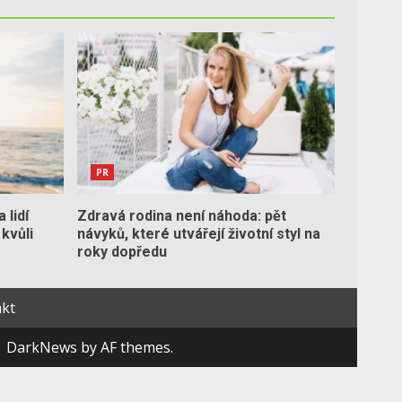
PR
 lidí
Zdravá rodina není náhoda: pět
 kvůli
návyků, které utvářejí životní styl na
roky dopředu
kt
|
DarkNews
by AF themes.