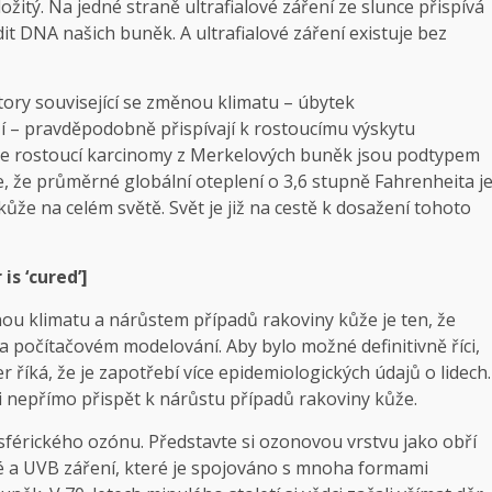
žitý. Na jedné straně ultrafialové záření ze slunce přispívá
t DNA našich buněk. A ultrafialové záření existuje bez
tory související se změnou klimatu – úbytek
ší – pravděpodobně přispívají k rostoucímu výskytu
e rostoucí karcinomy z Merkelových buněk jsou podtypem
že průměrné globální oteplení o 3,6 stupně Fahrenheita j
že na celém světě. Svět je již na cestě k dosažení tohoto
is ‘cured’]
ou klimatu a nárůstem případů rakoviny kůže je ten, že
 a počítačovém modelování. Aby bylo možné definitivně říci,
říká, že je zapotřebí více epidemiologických údajů o lidech.
i nepřímo přispět k nárůstu případů rakoviny kůže.
férického ozónu. Představte si ozonovou vrstvu jako obří
vé a UVB záření, které je spojováno s mnoha formami