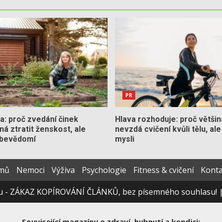
PR
la: proč zvedání činek
Hlava rozhoduje: proč většina
á ztratit ženskost, ale
nevzdá cvičení kvůli tělu, ale
ebevědomí
mysli
mů
Nemoci
Výživa
Psychologie
Fitness & cvičení
Konta
eu - ZÁKAZ KOPÍROVÁNÍ ČLÁNKŮ, bez písemného souhlasu!
Související magazíny o zdraví, hubnutí a kondici: