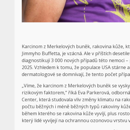
Karcinom z Merkelových buněk, rakovina kůže, kte
Jimmyho Buffetta, je vzácná. Ale v příštích desetil
diagnostikují 3 000 nových případů této nemoci – 
2025. Vzhledem k tomu, že populace USA stárne a g
dermatologové se domnívají, že tento počet přípa
„Víme, že karcinom z Merkelových buněk se vyskytu
rizikovým faktorem,“ říká Eva Parkerová, odborná
Center, která studovala vliv změny klimatu na ra
počtu běžných i méně běžných typů rakoviny kůže.
během kterého se rakovina kůže vyvíjí, plus rosto
který lidé vyvíjejí na ochrannou ozonovou vrstvu v