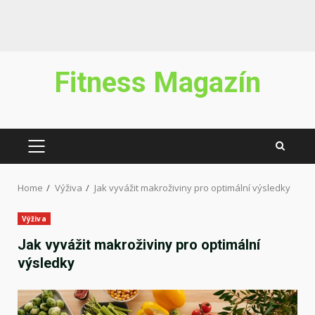
Skip
Fitness Magazín
to
content
PRIMARY
MENU
Home
Výživa
Jak vyvážit makroživiny pro optimální výsledky
Výživa
Jak vyvážit makroživiny pro optimální
výsledky