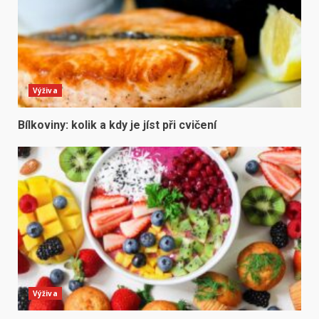
Výživa
Bílkoviny: kolik a kdy je jíst při cvičení
Výživa