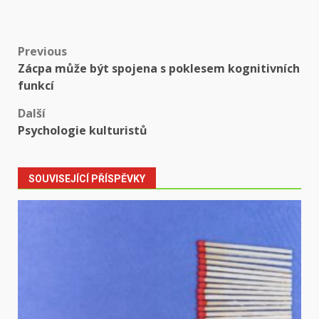
Post
Previous
Zácpa může být spojena s poklesem kognitivních
navigation
funkcí
Další
Psychologie kulturistů
SOUVISEJÍCÍ PŘÍSPĚVKY