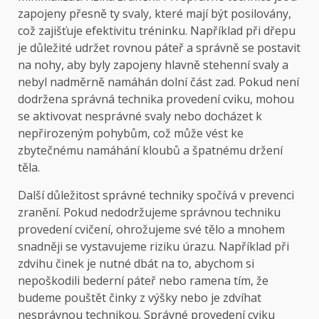
zapojeny přesně ty svaly, které mají být posilovány,
což zajišťuje efektivitu tréninku. Například při dřepu
je důležité udržet rovnou páteř a správně se postavit
na nohy, aby byly zapojeny hlavně stehenní svaly a
nebyl nadměrně namáhán dolní část zad. Pokud není
dodržena správná technika provedení cviku, mohou
se aktivovat nesprávné svaly nebo docházet k
nepřirozeným pohybům, což může vést ke
zbytečnému namáhání kloubů a špatnému držení
těla.
Další důležitost správné techniky spočívá v prevenci
zranění. Pokud nedodržujeme správnou techniku
provedení cvičení, ohrožujeme své tělo a mnohem
snadněji se vystavujeme riziku úrazu. Například při
zdvihu činek je nutné dbát na to, abychom si
nepoškodili bederní páteř nebo ramena tím, že
budeme pouštět činky z výšky nebo je zdvíhat
nesprávnou technikou. Správné provedení cviku