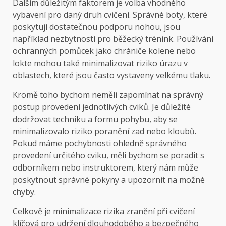
Dalším důležitým faktorem je volba vhodného
vybavení pro daný druh cvičení. Správné boty, které
poskytují dostatečnou podporu nohou, jsou
například nezbytností pro běžecký trénink. Používání
ochranných pomůcek jako chrániče kolene nebo
lokte mohou také minimalizovat riziko úrazu v
oblastech, které jsou často vystaveny velkému tlaku.
Kromě toho bychom neměli zapomínat na správný
postup provedení jednotlivých cviků. Je důležité
dodržovat techniku a formu pohybu, aby se
minimalizovalo riziko poranění zad nebo kloubů.
Pokud máme pochybnosti ohledně správného
provedení určitého cviku, měli bychom se poradit s
odborníkem nebo instruktorem, který nám může
poskytnout správné pokyny a upozornit na možné
chyby.
Celkově je minimalizace rizika zranění při cvičení
klíčová pro udržení dlouhodobého a bezpečného