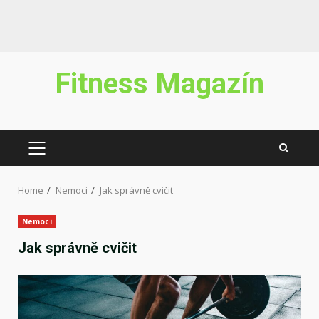
Skip
Fitness Magazín
to
content
PRIMARY
MENU
Home
Nemoci
Jak správně cvičit
Nemoci
Jak správně cvičit