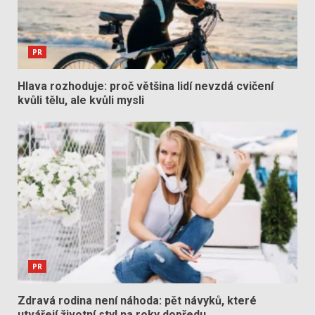
PR
Hlava rozhoduje: proč většina lidí nevzdá cvičení
kvůli tělu, ale kvůli mysli
PR
Zdravá rodina není náhoda: pět návyků, které
utvářejí životní styl na roky dopředu