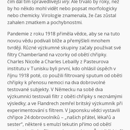
čím dál tím spravedlivější
viry
. Ale trvalo by roky, než
by ho někdo mohl vidět nebo popsat morfologicky
nebo chemicky. Virologie znamenala, že čas zůstal
zahalen zmatkem a pochybnostmi.
Pandemie z roku 1918 přiměla vědce, aby se na tuto
novou vědu podívali blíže a přemýšleli mnohem
tvrději. Různé výzkumné skupiny začaly používat své
filtry Chamberland na vzorky od obětí chřipky.
Charles Nicolle a Charles Lebailly z Pasteurova
institutu v Tunisku byli první, kdo ohlásil úspěch v
říjnu 1918 poté, co použili filtrovaný sputum od oběti
chřipky k přenosu nemoci na dva dobrovolné
testované subjekty. V Německu na sobě dva
výzkumníci testovali filtr z oběti chřipky s neznámými
výsledky; a ve Flandrech zemřel britský výzkumník při
experimentování s filtrem. V Japonsku vědci vystavili
chřipce 24 dobrovolníků – „našich přátel, lékařů a
sester“, některé s emulzí tekutin přímo od obětí