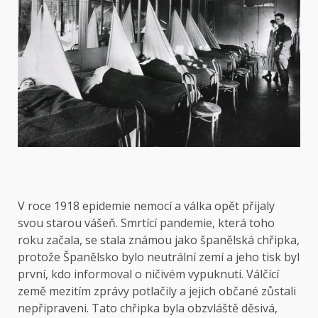
V roce 1918 epidemie nemocí a válka opět přijaly
svou starou vášeň. Smrtící pandemie, která toho
roku začala, se stala známou jako španělská chřipka,
protože Španělsko bylo neutrální zemí a jeho tisk byl
první, kdo informoval o ničivém vypuknutí. Válčící
země mezitím zprávy potlačily a jejich občané zůstali
nepřipraveni. Tato chřipka byla obzvláště děsivá,