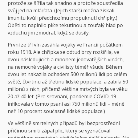
protože se šířila tak snadno a protože soustředila
svůj jed na mláďata. (Jejich starší možná získali
imunitu kvůli předchozímu propuknutí chřipky.)
Oběti to naplnilo plíce tekutinou a zoufalý hlad po
vzduchu jim zmodral, když se dusily.
První ze tří vln zasáhla vojáky ve Francii počátkem
roku 1918. Ale chřipka se odtud brzy rozšířila, ve
dvou následujících a mnohem jedovatějších vlnách,
na nemocné vojáky a civilisty téměř všude. Během
dvou let nakazila odhadem 500 milionů lidí po celém
světě, čtvrtinu až třetinu lidské populace, a zabila 50
milionů z nich, přičemž většina mrtvých byla ve věku
20 až 40 let. (Pro srovnání, pandemie COVID-19
infikovala v tomto psaní asi 750 milionů lidí – méně
než 10 procent současné lidské populace.)
Ve většině smrtelných případů byl bezprostřední
příčinou smrti zápal plic, který se vyznačoval
nadbytkem
streptokok
,
stafylokoka
a další bakterie. Ale