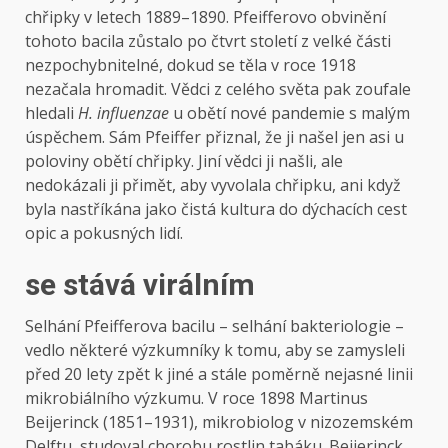
chřipky v letech 1889–1890. Pfeifferovo obvinění
tohoto bacila zůstalo po čtvrt století z velké části
nezpochybnitelné, dokud se těla v roce 1918
nezačala hromadit. Vědci z celého světa pak zoufale
hledali
H. influenzae
u obětí nové pandemie s malým
úspěchem. Sám Pfeiffer přiznal, že ji našel jen asi u
poloviny obětí chřipky. Jiní vědci ji našli, ale
nedokázali ji přimět, aby vyvolala chřipku, ani když
byla nastříkána jako čistá kultura do dýchacích cest
opic a pokusných lidí.
se stává virálním
Selhání Pfeifferova bacilu – selhání bakteriologie –
vedlo některé výzkumníky k tomu, aby se zamysleli
před 20 lety zpět k jiné a stále poměrně nejasné linii
mikrobiálního výzkumu. V roce 1898 Martinus
Beijerinck (1851–1931), mikrobiolog v nizozemském
Delftu, studoval chorobu rostlin tabáku. Beijerinck