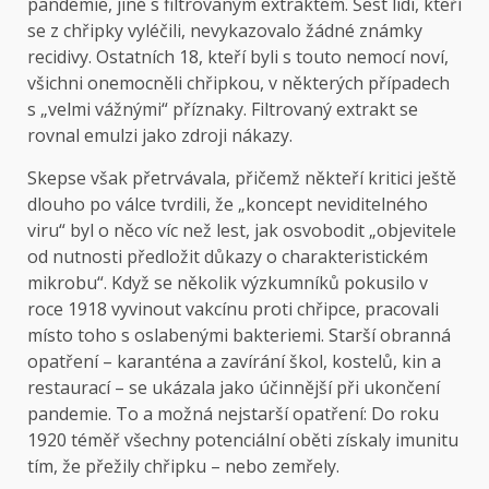
pandemie, jiné s filtrovaným extraktem. Šest lidí, kteří
se z chřipky vyléčili, nevykazovalo žádné známky
recidivy. Ostatních 18, kteří byli s touto nemocí noví,
všichni onemocněli chřipkou, v některých případech
s „velmi vážnými“ příznaky. Filtrovaný extrakt se
rovnal emulzi jako zdroji nákazy.
Skepse však přetrvávala, přičemž někteří kritici ještě
dlouho po válce tvrdili, že „koncept neviditelného
viru“ byl o něco víc než lest, jak osvobodit „objevitele
od nutnosti předložit důkazy o charakteristickém
mikrobu“. Když se několik výzkumníků pokusilo v
roce 1918 vyvinout vakcínu proti chřipce, pracovali
místo toho s oslabenými bakteriemi. Starší obranná
opatření – karanténa a zavírání škol, kostelů, kin a
restaurací – se ukázala jako účinnější při ukončení
pandemie. To a možná nejstarší opatření: Do roku
1920 téměř všechny potenciální oběti získaly imunitu
tím, že přežily chřipku – nebo zemřely.