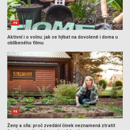
PR
Aktivní i o volnu: jak se hýbat na dovolené i doma u
oblíbeného filmu
PR
Ženy a síla: proč zvedání činek neznamená ztratit