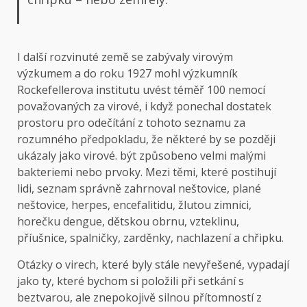
I další rozvinuté země se zabývaly virovým
výzkumem a do roku 1927 mohl výzkumník
Rockefellerova institutu uvést téměř 100 nemocí
považovaných za virové, i když ponechal dostatek
prostoru pro odečítání z tohoto seznamu za
rozumného předpokladu, že některé by se později
ukázaly jako virové. být způsobeno velmi malými
bakteriemi nebo prvoky. Mezi těmi, které postihují
lidi, seznam správně zahrnoval neštovice, plané
neštovice, herpes, encefalitidu, žlutou zimnici,
horečku dengue, dětskou obrnu, vzteklinu,
příušnice, spalničky, zarděnky, nachlazení a chřipku.
Otázky o virech, které byly stále nevyřešené, vypadají
jako ty, které bychom si položili při setkání s
beztvarou, ale znepokojivě silnou přítomností z