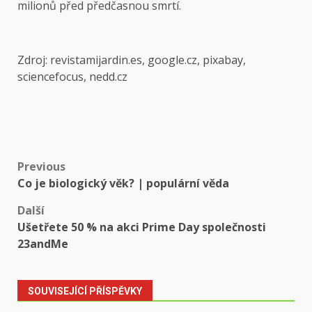
milionů před předčasnou smrtí.
Zdroj: revistamijardin.es, google.cz, pixabay,
sciencefocus, nedd.cz
Post
Previous
Co je biologický věk? | populární věda
navigation
Další
Ušetřete 50 % na akci Prime Day společnosti
23andMe
SOUVISEJÍCÍ PŘÍSPĚVKY