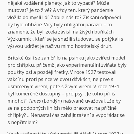
nějaké vzdálené planety: Jak to vypadá? Může
mutovat? Je to živé? A vždy ten, který pandemie
vložila do mysli lidí: Zabije nás to? Získání odpovědí
by bylo obtížné. Viry byly obligátní paraziti – to
znamená, že byli zcela závislí na živých buňkách.
Výzkumníci, kteří se je snažili studovat, se potýkali s
výzvou udržet je naživu mimo hostitelský druh.
Britské úsilí se zaměřilo na psinku jako zvířecí model
pro chřipku, přičemž jako experimentální zvířata byly
použity psi a později fretky. V roce 1927 testovali
vakcínu proti psince ve dvou dávkách, nejprve s
usmrceným virem, poté s živým virem. V roce 1931
byl komerčně dostupný – pro psy. „Je toho příliš
mnoho?“
Times
(Londýn) naštvaně uvažoval, „že by
se na podobných liniích mělo pracovat na příčině
chřipky? …Nenastal čas zahájit tažení a vypořádat se
s nepřítelem?
Ve skutečnosti to výzkumníci již dělali. V roce 1933 v