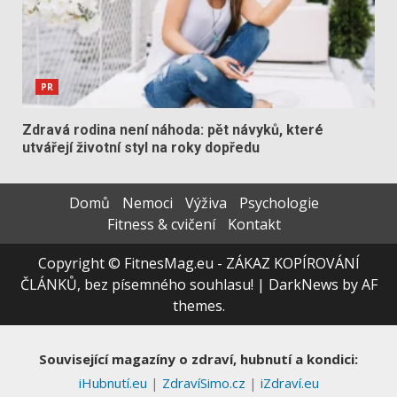
PR
Zdravá rodina není náhoda: pět návyků, které
utvářejí životní styl na roky dopředu
Domů
Nemoci
Výživa
Psychologie
Fitness & cvičení
Kontakt
Copyright © FitnesMag.eu - ZÁKAZ KOPÍROVÁNÍ
ČLÁNKŮ, bez písemného souhlasu!
|
DarkNews
by AF
themes.
Související magazíny o zdraví, hubnutí a kondici:
iHubnutí.eu
|
ZdravíSimo.cz
|
iZdraví.eu