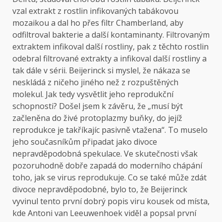
vzal extrakt z rostlin infikovaných tabákovou
mozaikou a dal ho přes filtr Chamberland, aby
odfiltroval bakterie a další kontaminanty. Filtrovaným
extraktem infikoval další rostliny, pak z těchto rostlin
odebral filtrované extrakty a infikoval další rostliny a
tak dále v sérii. Beijerinck si myslel, že nákaza se
neskládá z ničeho jiného než z rozpuštěných
molekul. Jak tedy vysvětlit jeho reprodukční
schopnosti? Došel jsem k závěru, že „musí být
začleněna do živé protoplazmy buňky, do jejíž
reprodukce je takříkajíc pasivně vtažena“. To muselo
jeho současníkům připadat jako divoce
nepravděpodobná spekulace. Ve skutečnosti však
pozoruhodně dobře zapadá do moderního chápání
toho, jak se virus reprodukuje. Co se také může zdát
divoce nepravděpodobné, bylo to, že Beijerinck
vyvinul tento první dobrý popis viru kousek od místa,
kde Antoni van Leeuwenhoek viděl a popsal první