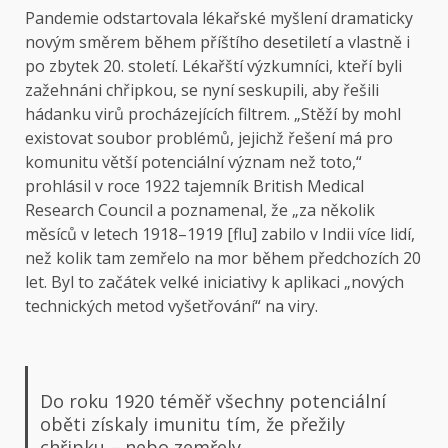
Pandemie odstartovala lékařské myšlení dramaticky
novým směrem během příštího desetiletí a vlastně i
po zbytek 20. století. Lékařští výzkumníci, kteří byli
zažehnáni chřipkou, se nyní seskupili, aby řešili
hádanku virů procházejících filtrem. „Stěží by mohl
existovat soubor problémů, jejichž řešení má pro
komunitu větší potenciální význam než toto,“
prohlásil v roce 1922 tajemník British Medical
Research Council a poznamenal, že „za několik
měsíců v letech 1918–1919 [flu] zabilo v Indii více lidí,
než kolik tam zemřelo na mor během předchozích 20
let. Byl to začátek velké iniciativy k aplikaci „nových
technických metod vyšetřování“ na viry.
Do roku 1920 téměř všechny potenciální
oběti získaly imunitu tím, že přežily
chřipku – nebo zemřely.