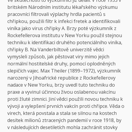
britském Národním institutu lékařského výzkumu
pracovníci filtrovali výplachy hrdla pacientů s
chřipkou, použili filtr k infekci fretek a identifikovali
viníka jako virus chřipky A. Brzy poté výzkumník z
Rockefellerova institutu v New Yorku použil stejnou
techniku ​​k identifikaci druhého potenciálního viníka,
chřipky B. Na Vanderbiltově univerzitě vědci
vymysleli způsob, jak pěstovat viry mimo jejich
normální hostitelské druhy, pomocí oplodněných
slepičích vajec. Max Theiler (1899–1972), výzkumník
narozený v Jihoafrické republice z Rockefellerovy
nadace v New Yorku, brzy uvedl tuto techniku ​​do
praxe a vyvinul účinnou živou oslabenou vakcínu
proti žluté zimnici. Jiní vědci použili novou techniku ​​k
vývoji a vylepšení prvních vakcín proti chřipce. Věda o
virech, která povstala a stala se silnou na kostech
desítek milionů ztracených pandemií v roce 1918, by
v následujících desetiletích mohla zachránit stovky