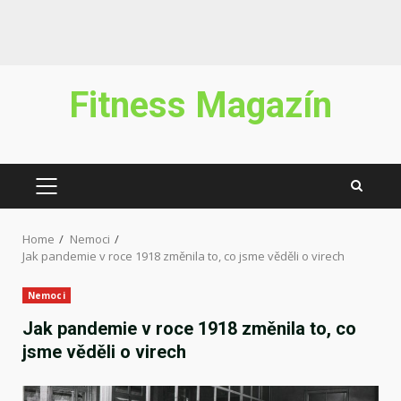
Skip
Fitness Magazín
to
content
PRIMARY
MENU
Home
Nemoci
Jak pandemie v roce 1918 změnila to, co jsme věděli o virech
Nemoci
Jak pandemie v roce 1918 změnila to, co
jsme věděli o virech