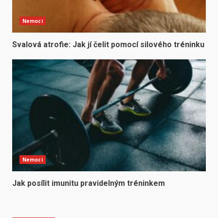
Nemoci
Svalová atrofie: Jak jí čelit pomocí silového tréninku
Nemoci
Jak posílit imunitu pravidelným tréninkem