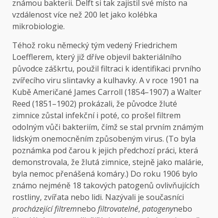
známou bakterii. Delft si tak zajistil své místo na
vzdálenost více než 200 let jako kolébka
mikrobiologie.
Téhož roku německý tým vedený Friedrichem
Loefflerem, který již dříve objevil bakteriálního
původce záškrtu, použil filtraci k identifikaci prvního
zvířecího viru slintavky a kulhavky. A v roce 1901 na
Kubě Američané James Carroll (1854–1907) a Walter
Reed (1851–1902) prokázali, že původce žluté
zimnice zůstal infekční i poté, co prošel filtrem
odolným vůči bakteriím, čímž se stal prvním známým
lidským onemocněním způsobeným virus. (To byla
poznámka pod čarou k jejich předchozí práci, která
demonstrovala, že žlutá zimnice, stejně jako malárie,
byla nemoc přenášená komáry.) Do roku 1906 bylo
známo nejméně 18 takových patogenů ovlivňujících
rostliny, zvířata nebo lidi. Nazývali je současníci
procházející filtrem
nebo
filtrovatelné
,
patogeny
nebo