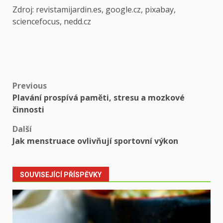
Zdroj: revistamijardin.es, google.cz, pixabay,
sciencefocus, nedd.cz
Post
Previous
Plavání prospívá paměti, stresu a mozkové
navigation
činnosti
Další
Jak menstruace ovlivňují sportovní výkon
SOUVISEJÍCÍ PŘÍSPĚVKY