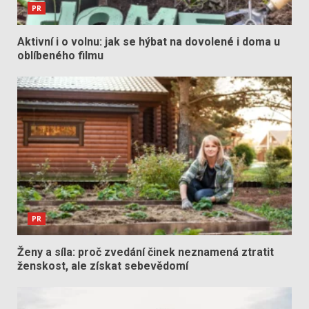
PR
Aktivní i o volnu: jak se hýbat na dovolené i doma u
oblíbeného filmu
PR
Ženy a síla: proč zvedání činek neznamená ztratit
ženskost, ale získat sebevědomí