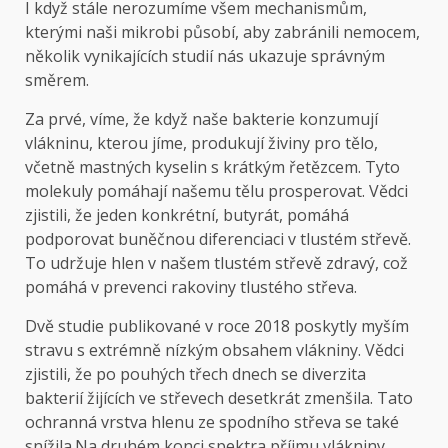
I když stále nerozumíme všem mechanismům,
kterými naši mikrobi působí, aby zabránili nemocem,
několik vynikajících studií nás ukazuje správným
směrem.
Za prvé, víme, že když naše bakterie konzumují
vlákninu, kterou jíme, produkují živiny pro tělo,
včetně mastných kyselin s krátkým řetězcem. Tyto
molekuly pomáhají našemu tělu prosperovat. Vědci
zjistili, že jeden konkrétní, butyrát, pomáhá
podporovat buněčnou diferenciaci v tlustém střevě.
To udržuje hlen v našem tlustém střevě zdravý, což
pomáhá v prevenci rakoviny tlustého střeva.
Dvě studie publikované v roce 2018 poskytly myším
stravu s extrémně nízkým obsahem vlákniny. Vědci
zjistili, že po pouhých třech dnech se diverzita
bakterií žijících ve střevech desetkrát zmenšila. Tato
ochranná vrstva hlenu ze spodního střeva se také
snížila.Na druhém konci spektra příjmu vlákniny