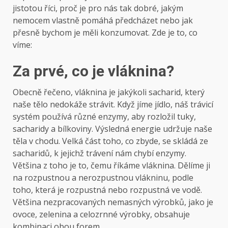
jistotou říci, proč je pro nás tak dobré, jakým
nemocem vlastně pomáhá předcházet nebo jak
přesně bychom je měli konzumovat. Zde je to, co
víme:
Za prvé, co je vláknina?
Obecně řečeno, vláknina je jakýkoli sacharid, který
naše tělo nedokáže strávit. Když jíme jídlo, náš trávicí
systém používá různé enzymy, aby rozložil tuky,
sacharidy a bílkoviny. Výsledná energie udržuje naše
těla v chodu. Velká část toho, co zbyde, se skládá ze
sacharidů, k jejichž trávení nám chybí enzymy.
Většina z toho je to, čemu říkáme vláknina. Dělíme ji
na rozpustnou a nerozpustnou vlákninu, podle
toho, která je rozpustná nebo rozpustná ve vodě.
Většina nezpracovaných nemasných výrobků, jako je
ovoce, zelenina a celozrnné výrobky, obsahuje
kombinaci obou forem.