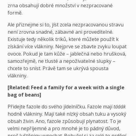
zrna obsahují dobré množství v nezpracované
formě.
Ale přiznejme si to, jíst zcela nezpracovanou stravu
není zrovna snadné, zábavné ani proveditelné.
Existuje tedy několik triků, které můžete použít k
získání více vlákniny. Nejprve se zbavte zvyku loupat
ovoce. Pokud je tam kůže – jablečná nebo hrušková,
samozřejmě, ne tlusté a nepoživatelné slupky –
chcete to sníst. Právě tam se ukrývá spousta
vlákniny.
[Related: Feed a family for a week with a single
bag of beans]
Přidejte fazole do svého jídelníčku. Fazole mají
tááák
hodně vlákniny. Mají také nízký obsah tuku a vysoký
obsah živin. Ano, fazole způsobují plynatost. To je
velmi nepříjemné a pro mnohé je to pádný důvod,
proč luštěniny vynechat. Bohužel si za celé to prdění