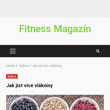
Skip
Fitness Magazín
to
content
PRIMARY
MENU
Home
Výživa
Jak jíst více vlákniny
Výživa
Jak jíst více vlákniny