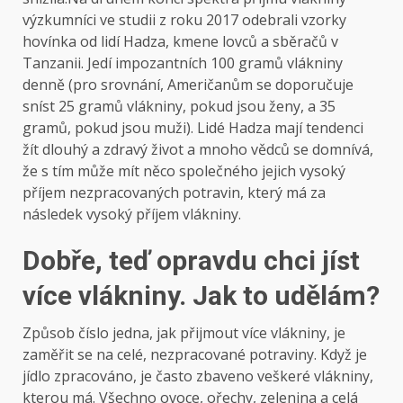
výzkumníci ve studii z roku 2017 odebrali vzorky
hovínka od lidí Hadza, kmene lovců a sběračů v
Tanzanii. Jedí impozantních 100 gramů vlákniny
denně (pro srovnání, Američanům se doporučuje
sníst 25 gramů vlákniny, pokud jsou ženy, a 35
gramů, pokud jsou muži). Lidé Hadza mají tendenci
žít dlouhý a zdravý život a mnoho vědců se domnívá,
že s tím může mít něco společného jejich vysoký
příjem nezpracovaných potravin, který má za
následek vysoký příjem vlákniny.
Dobře, teď opravdu chci jíst
více vlákniny. Jak to udělám?
Způsob číslo jedna, jak přijmout více vlákniny, je
zaměřit se na celé, nezpracované potraviny. Když je
jídlo zpracováno, je často zbaveno veškeré vlákniny,
kterou má. Všechno ovoce, ořechy, zelenina a celá