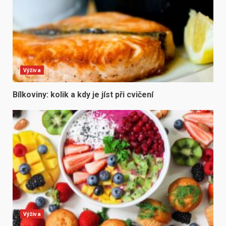
Výživa
Bílkoviny: kolik a kdy je jíst při cvičení
Výživa