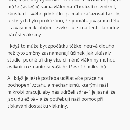
může částečně sama vláknina. Chcete-li to zmírnit,
zkuste do svého jídelníčku pomalu zařazovat fazole,
u kterých bylo prokázáno, že pomáhají vašemu tělu
– a vašim mikrobům – zvyknout si na tento lahodný
nárůst vlákniny.
I když to může být zpočátku těžké, netrvá dlouho,
než tyto změny zaznamenají účinek. Jak ukázaly
studie, pouhé tři dny více či méně vlákniny mohou
ovlivnit rozmanitost vašich střevních mikrobů.
A i když je ještě potřeba udělat více práce na
pochopení vztahu a mechanismů, kterými naši
mikrobi pracují, aby nás udrželi zdraví, je jasné, že
jsou důležité – a že potřebují naši pomoc při
získávání dostatku vlákniny.