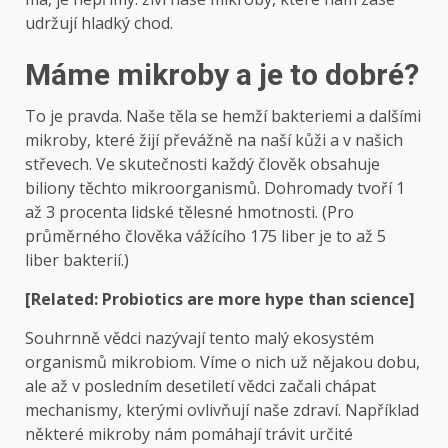
udržují hladký chod.
Máme mikroby a je to dobré?
To je pravda. Naše těla se hemží bakteriemi a dalšími
mikroby, které žijí převážně na naší kůži a v našich
střevech. Ve skutečnosti každý člověk obsahuje
biliony těchto mikroorganismů. Dohromady tvoří 1
až 3 procenta lidské tělesné hmotnosti. (Pro
průměrného člověka vážícího 175 liber je to až 5
liber bakterií.)
[Related: Probiotics are more hype than science]
Souhrnně vědci nazývají tento malý ekosystém
organismů mikrobiom. Víme o nich už nějakou dobu,
ale až v posledním desetiletí vědci začali chápat
mechanismy, kterými ovlivňují naše zdraví. Například
některé mikroby nám pomáhají trávit určité