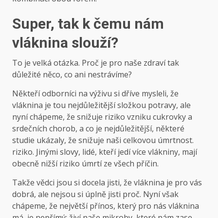
Super, tak k čemu nám
vláknina slouží?
To je velká otázka. Proč je pro naše zdraví tak
důležité něco, co ani nestrávíme?
Někteří odborníci na výživu si dříve mysleli, že
vláknina je tou nejdůležitější složkou potravy, ale
nyní chápeme, že snižuje riziko vzniku cukrovky a
srdečních chorob, a co je nejdůležitější, některé
studie ukázaly, že snižuje naši celkovou úmrtnost.
riziko. Jinými slovy, lidé, kteří jedí více vlákniny, mají
obecně nižší riziko úmrtí ze všech příčin.
Takže vědci jsou si docela jisti, že vláknina je pro vás
dobrá, ale nejsou si úplně jisti proč. Nyní však
chápeme, že největší přínos, který pro nás vláknina
má, je nepřímý: živí naše mikroby, které nám zase