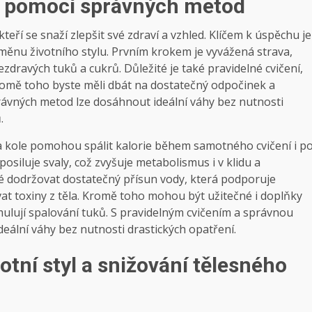
y pomocí správných metod
teří se snaží zlepšit své zdraví a vzhled. Klíčem k úspěchu je
měnu životního stylu. Prvním krokem je vyvážená strava,
zdravých tuků a cukrů. Důležité je také pravidelné cvičení,
Kromě toho byste měli dbát na dostatečný odpočinek a
právných metod lze dosáhnout ideální váhy bez nutnosti
.
 na kole pomohou spálit kalorie během samotného cvičení i p
posiluje svaly, což zvyšuje metabolismus i v klidu a
aké dodržovat dostatečný přísun vody, která podporuje
 toxiny z těla. Kromě toho mohou být užitečné i doplňky
imulují spalování tuků. S pravidelným cvičením a správnou
deální váhy bez nutnosti drastických opatření.
otní styl a snižování tělesného