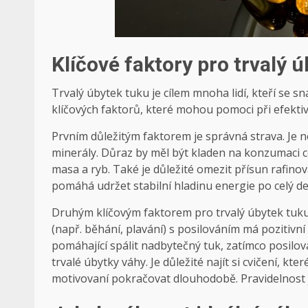
Klíčové faktory pro trvalý 
Trvalý úbytek tuku je cílem mnoha lidí, kteří se sn
klíčových faktorů, které mohou pomoci při efekti
Prvním důležitým faktorem je správná strava. Je n
minerály. Důraz by měl být kladen na konzumaci c
masa a ryb. Také je důležité omezit přísun rafin
pomáhá udržet stabilní hladinu energie po celý d
Druhým klíčovým faktorem pro trvalý úbytek tuku j
(např. běhání, plavání) s posilováním má pozitivní 
pomáhající spálit nadbytečný tuk, zatímco posilo
trvalé úbytky váhy. Je důležité najít si cvičení, kt
motivovaní pokračovat dlouhodobě. Pravidelnost je