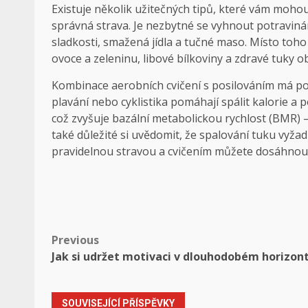
Existuje několik užitečných tipů, které vám moho
správná strava. Je nezbytné se vyhnout potraviná
sladkosti, smažená jídla a tučné maso. Místo toh
ovoce a zeleninu, libové bílkoviny a zdravé tuky 
Kombinace aerobních cvičení s posilováním má pozit
plavání nebo cyklistika pomáhají spálit kalorie a p
což zvyšuje bazální metabolickou rychlost (BMR) 
také důležité si uvědomit, že spalování tuku vyžad
pravidelnou stravou a cvičením můžete dosáhnout 
Post
Previous
Jak si udržet motivaci v dlouhodobém horizon
navigation
SOUVISEJÍCÍ PŘÍSPĚVKY