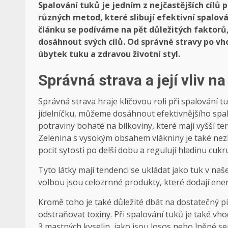
Spalování tuků je jedním z nejčastějších cílů 
různých metod, které slibují efektivní spalová
článku se podíváme na pět důležitých faktorů
dosáhnout svých cílů. Od správné stravy po vho
úbytek tuku a zdravou životní styl.
Správná strava a její vliv n
Správná strava hraje klíčovou roli při spalování 
jídelníčku, můžeme dosáhnout efektivnějšího spalo
potraviny bohaté na bílkoviny, které mají vyšší ter
Zelenina s vysokým obsahem vlákniny je také nez
pocit sytosti po delší dobu a regulují hladinu cukru
Tyto látky mají tendenci se ukládat jako tuk v na
volbou jsou celozrnné produkty, které dodají ene
Kromě toho je také důležité dbát na dostatečný 
odstraňovat toxiny. Při spalování tuků je také v
3 mastných kyselin, jako jsou losos nebo lněné se