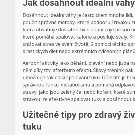
Jak dosáhnout ideální váh
Dosáhnout ideální váhy je často cílem mnoha lidí, k
použít správné metody, které podporují trvalou z
která obsahuje dostatek živin a omezuje přísun ne
které pomáhá spalovat kalorie a posiluje svaly. 
snižovat stres ve svém životě. S pomocí těchto s
drastických diet nebo extrémních cvičebních plánů
Aerobní aktivity jako běhání, plavání nebo jízda
něm díky tzv. afterburn efektu. Silový trénink pak 
umožňuje tak další spalování tuku. Důležité je t
správnou funkci metabolismu a pomáhá odplavovat
stravy, jako jsou zelený čaj nebo kofein, které st
stravou lze efektivně spalovat tuky a dosáhnout i
Užitečné tipy pro zdravý živ
tuku