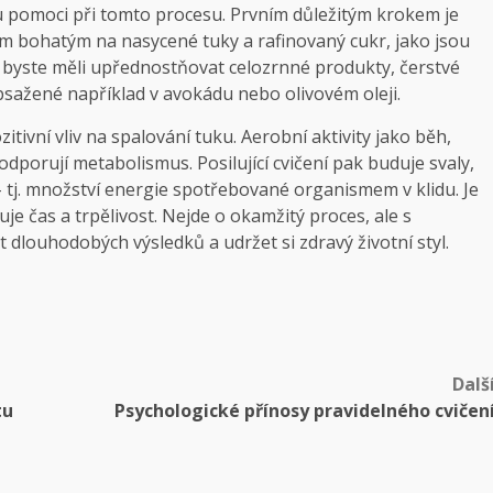
u pomoci při tomto procesu. Prvním důležitým krokem je
m bohatým na nasycené tuky a rafinovaný cukr, jako jsou
o byste měli upřednostňovat celozrnné produkty, čerstvé
obsažené například v avokádu nebo olivovém oleji.
ivní vliv na spalování tuku. Aerobní aktivity jako běh,
odporují metabolismus. Posilující cvičení pak buduje svaly,
– tj. množství energie spotřebované organismem v klidu. Je
uje čas a trpělivost. Nejde o okamžitý proces, ale s
dlouhodobých výsledků a udržet si zdravý životní styl.
Dalš
tu
Psychologické přínosy pravidelného cvičen