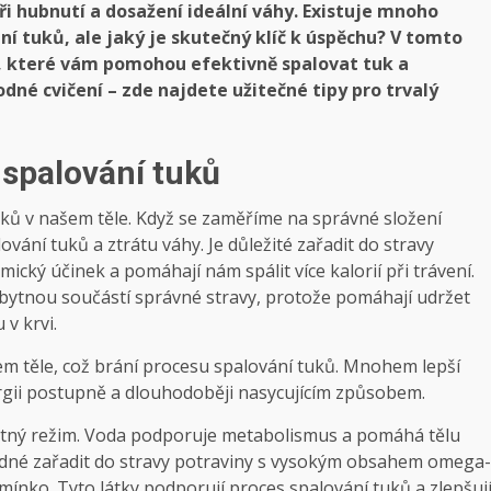
při hubnutí a dosažení ideální váhy. Existuje mnoho
ní tuků, ale jaký je skutečný klíč k úspěchu? V tomto
, které vám pomohou efektivně spalovat tuk a
dné cvičení – zde najdete užitečné tipy pro trvalý
a spalování tuků
tuků v našem těle. Když se zaměříme na správné složení
vání tuků a ztrátu váhy. Je důležité zařadit do stravy
mický účinek a pomáhají nám spálit více kalorií při trávení.
bytnou součástí správné stravy, protože pomáhají udržet
 v krvi.
šem těle, což brání procesu spalování tuků. Mnohem lepší
rgii postupně a dlouhodoběji nasycujícím způsobem.
pitný režim. Voda podporuje metabolismus a pomáhá tělu
hodné zařadit do stravy potraviny s vysokým obsahem omega-
mínko. Tyto látky podporují proces spalování tuků a zlepšuj