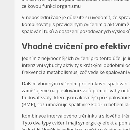
celkovou funkci organismu.
V neposlední řadě je důležité si uvědomit, že spr
kombinovat ji s pravidelným cvičením a aktivním
spalování tuků a dosažení požadovaných výsledků
Vhodné cvičení pro efektiv
Jedním z nejvhodnějších cvičení pro tento účel je 
intenzivní výbuchy aktivity s krátkými obdobími o
frekvenci a metabolismus, což vede ke spalování víc
Dalším vhodným cvičením pro efektivní spalování t
zaměřujeme na posilování svalů pomocí váhy nebo
budovat svaly, které jsou aktivnější při spalování 
(BMR), což umožňuje spálit více kalorií i během kli
Kombinace intervalového tréninku a silového trén
Tyto dva typy cvičení mají synergický efekt a pomá
že každý člověk je jedinečný a může vyžadovat indi