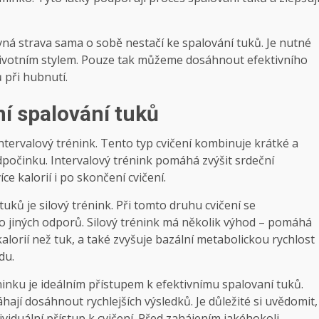
ávná strava sama o sobě nestačí ke spalování tuků. Je nutné
 životním stylem. Pouze tak můžeme dosáhnout efektivního
 při hubnutí.
ní spalování tuků
intervalový trénink. Tento typ cvičení kombinuje krátké a
dpočinku. Intervalový trénink pomáhá zvýšit srdeční
e kalorií i po skončení cvičení.
uků je silový trénink. Při tomto druhu cvičení se
 jiných odporů. Silový trénink má několik výhod – pomáhá
kalorií než tuk, a také zvyšuje bazální metabolickou rychlost
du.
inku je ideálním přístupem k efektivnímu spalovaní tuků.
hají dosáhnout rychlejších výsledků. Je důležité si uvědomit,
viduální přístup k cvičení. Před zahájením jakéhokoli