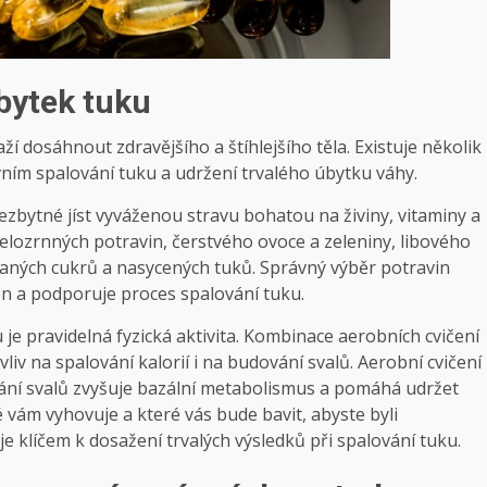
úbytek tuku
aží dosáhnout zdravějšího a štíhlejšího těla. Existuje několik
vním spalování tuku a udržení trvalého úbytku váhy.
ezbytné jíst vyváženou stravu bohatou na živiny, vitaminy a
elozrnných potravin, čerstvého ovoce a zeleniny, libového
ovaných cukrů a nasycených tuků. Správný výběr potravin
en a podporuje proces spalování tuku.
e pravidelná fyzická aktivita. Kombinace aerobních cvičení
vliv na spalování kalorií i na budování svalů. Aerobní cvičení
vání svalů zvyšuje bazální metabolismus a pomáhá udržet
eré vám vyhovuje a které vás bude bavit, abyste byli
 klíčem k dosažení trvalých výsledků při spalování tuku.